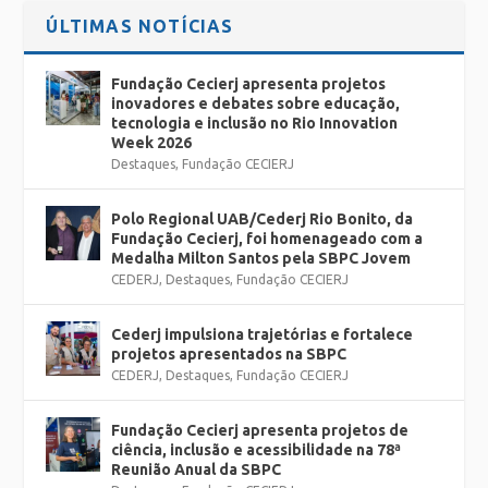
ÚLTIMAS NOTÍCIAS
Fundação Cecierj apresenta projetos
inovadores e debates sobre educação,
tecnologia e inclusão no Rio Innovation
Week 2026
Destaques
,
Fundação CECIERJ
Polo Regional UAB/Cederj Rio Bonito, da
Fundação Cecierj, foi homenageado com a
Medalha Milton Santos pela SBPC Jovem
CEDERJ
,
Destaques
,
Fundação CECIERJ
Cederj impulsiona trajetórias e fortalece
projetos apresentados na SBPC
CEDERJ
,
Destaques
,
Fundação CECIERJ
Fundação Cecierj apresenta projetos de
ciência, inclusão e acessibilidade na 78ª
Reunião Anual da SBPC