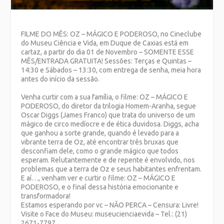
FILME DO MÊS: OZ – MÁGICO E PODEROSO, no Cineclube
do Museu Ciência e Vida, em Duque de Caxias está em
cartaz, a partir do dia 01 de Novembro – SOMENTE ESSE
MÊS/ENTRADA GRATUITA! Sessões: Terças e Quintas –
14:30 e Sábados – 13:30, com entrega de senha, meia hora
antes do início da sessão.
Venha curtir com a sua família, o filme: OZ – MÁGICO E
PODEROSO, do diretor da trilogia Homem-Aranha, segue
Oscar Diggs (James Franco) que trata do universo de um
mágico de circo medíocre e de ética duvidosa. Diggs, acha
que ganhou a sorte grande, quando é levado para a
vibrante terra de Oz, até encontrar três bruxas que
desconfiam dele, como o grande mágico que todos
esperam. Relutantemente e de repente é envolvido, nos
problemas que a terra de Oz e seus habitantes enfrentam.
E aí…, venham ver e curtir o filme: OZ – MÁGICO E
PODEROSO, e o final dessa história emocionante e
transformadora!
Estamos esperando por vc – NÃO PERCA – Censura: Livre!
Visite o Face do Museu: museucienciaevida – Tel.: (21)
2671-7797.