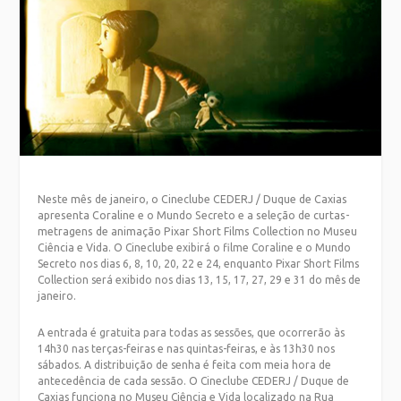
Neste mês de janeiro, o Cineclube CEDERJ / Duque de Caxias
apresenta Coraline e o Mundo Secreto e a seleção de curtas-
metragens de animação Pixar Short Films Collection no Museu
Ciência e Vida.
O Cineclube exibirá o filme Coraline e o Mundo
Secreto nos dias 6, 8, 10, 20, 22 e 24, enquanto Pixar Short Films
Collection será exibido nos dias 13, 15, 17, 27, 29 e 31 do mês de
janeiro.
A entrada é gratuita para todas as sessões, que ocorrerão às
14h30 nas terças-feiras e nas quintas-feiras, e às 13h30 nos
sábados. A distribuição de senha é feita com meia hora de
antecedência de cada sessão.
O Cineclube CEDERJ / Duque de
Caxias funciona no Museu Ciência e Vida localizado na Rua