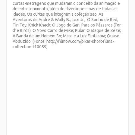
curtas-metragens que mudaram o conceito da animação e
de entretenimento, além de divertir pessoas de todas as
idades. Os curtas que integram a coleção são: As
Aventuras de André & Wally B.; Luxi Jr.; O Sonho de Red;
Tin Toy; Knick Knack; O Jogo de Gari; Para os Pássaros (For
the Birds); O Novo Carro de Mike; Pular; O ataque de Zezé;
A Banda de um Homem Só; Mate e a Luz Fantasma; Quase
Abduzido. (Fonte: http://filmow.com/pixar-short-films-
collection-t10059)