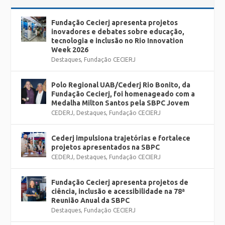
Fundação Cecierj apresenta projetos
inovadores e debates sobre educação,
tecnologia e inclusão no Rio Innovation
Week 2026
Destaques
,
Fundação CECIERJ
Polo Regional UAB/Cederj Rio Bonito, da
Fundação Cecierj, foi homenageado com a
Medalha Milton Santos pela SBPC Jovem
CEDERJ
,
Destaques
,
Fundação CECIERJ
Cederj impulsiona trajetórias e fortalece
projetos apresentados na SBPC
CEDERJ
,
Destaques
,
Fundação CECIERJ
Fundação Cecierj apresenta projetos de
ciência, inclusão e acessibilidade na 78ª
Reunião Anual da SBPC
Destaques
,
Fundação CECIERJ