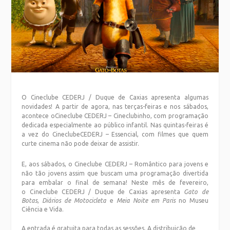
O Cineclube CEDERJ / Duque de Caxias apresenta algumas
novidades! A partir de agora, nas terças-feiras e nos sábados,
acontece oCineclube CEDERJ – Cineclubinho, com programação
dedicada especialmente ao público infantil. Nas quintas-feiras é
a vez do CineclubeCEDERJ – Essencial, com filmes que quem
curte cinema não pode deixar de assistir.
E, aos sábados, o Cineclube CEDERJ – Romântico para jovens e
não tão jovens assim que buscam uma programação divertida
para embalar o final de semana!
Neste mês de fevereiro,
o Cineclube CEDERJ / Duque de Caxias apresenta
Gato de
Botas
,
Diários de Motocicleta
e
Meia Noite em Paris
no Museu
Ciência e Vida.
A entrada é gratuita para todas as sessões. A distribuição de