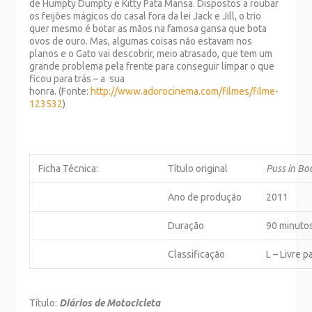
de Humpty Dumpty e Kitty Pata Mansa. Dispostos a roubar
os feijões mágicos do casal fora da lei Jack e Jill, o trio
quer mesmo é botar as mãos na famosa gansa que bota
ovos de ouro. Mas, algumas coisas não estavam nos
planos e o Gato vai descobrir, meio atrasado, que tem um
grande problema pela frente para conseguir limpar o que
ficou para trás – a sua
honra. (Fonte:
http://www.adorocinema.com/
filmes/filme-
123532
)
Ficha Técnica:
Título original
Puss in Bo
Ano de produção
2011
Duração
90 minuto
Classificação
L – Livre 
Título:
Diários de Motocicleta