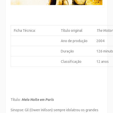
Ficha Técnica:
Título original
The Motorc
Ano de produção
2004
Duração
126 minut
Classificação
12 anos
Título:
Meia Noite em Paris
Sinopse: Gil (Owen Wilson) sempre idolatrou os grandes