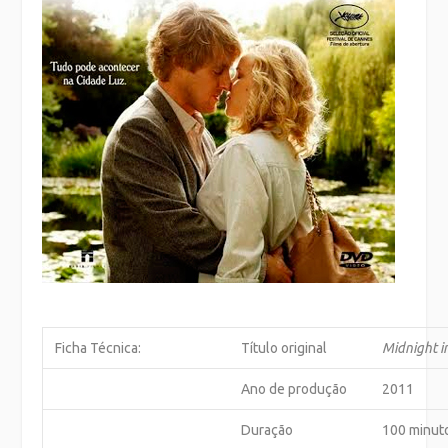
Ficha Técnica:
Título original
Midnight i
Ano de produção
2011
Duração
100 minut