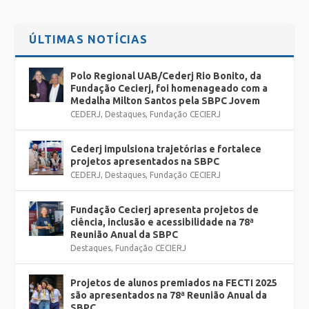
ÚLTIMAS NOTÍCIAS
Polo Regional UAB/Cederj Rio Bonito, da
Fundação Cecierj, foi homenageado com a
Medalha Milton Santos pela SBPC Jovem
CEDERJ
,
Destaques
,
Fundação CECIERJ
Cederj impulsiona trajetórias e fortalece
projetos apresentados na SBPC
CEDERJ
,
Destaques
,
Fundação CECIERJ
Fundação Cecierj apresenta projetos de
ciência, inclusão e acessibilidade na 78ª
Reunião Anual da SBPC
Destaques
,
Fundação CECIERJ
Projetos de alunos premiados na FECTI 2025
são apresentados na 78ª Reunião Anual da
SBPC