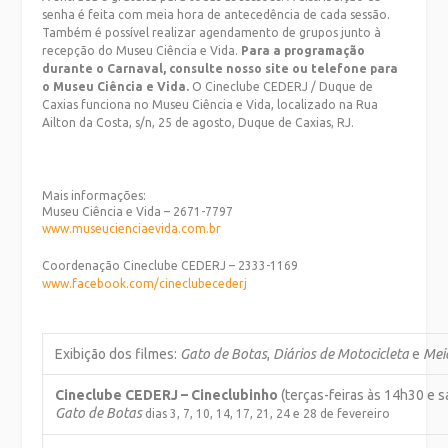
senha é feita com meia hora de antecedência de cada sessão.
Também é possível realizar agendamento de grupos junto à
recepção do Museu Ciência e Vida.
Para a programação
durante o Carnaval, consulte nosso site ou telefone para
o Museu Ciência e Vida.
O Cineclube CEDERJ / Duque de
Caxias funciona no Museu Ciência e Vida, localizado na Rua
Ailton da Costa, s/n, 25 de agosto, Duque de Caxias, RJ.
Mais informações:
Museu Ciência e Vida – 2671-7797
www.museucienciaevida.com.br
Coordenação Cineclube CEDERJ – 2333-1169
www.facebook.com/
cineclubecederj
Exibição dos filmes:
Gato de Botas
,
Diários de Motocicleta
e
Mei
Cineclube CEDERJ – Cineclubinho
(terças-feiras às 14h30 e 
Gato de Botas
dias 3, 7, 10, 14, 17, 21, 24 e 28 de fevereiro