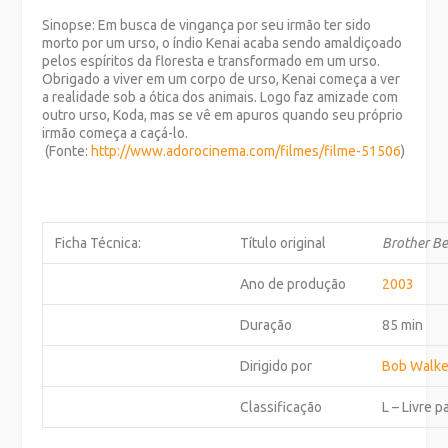
Sinopse: Em busca de vingança por seu irmão ter sido
morto por um urso, o índio Kenai acaba sendo amaldiçoado
pelos espíritos da floresta e transformado em um urso.
Obrigado a viver em um corpo de urso, Kenai começa a ver
a realidade sob a ótica dos animais. Logo faz amizade com
outro urso, Koda, mas se vê em apuros quando seu próprio
irmão começa a caçá-lo.
(Fonte:
http://www.adorocinema.com/
filmes/filme-51506
)
Ficha Técnica:
Título original
Brother B
Ano de produção
2003
Duração
85 min
Dirigido por
Bob Walke
Classificação
L – Livre 