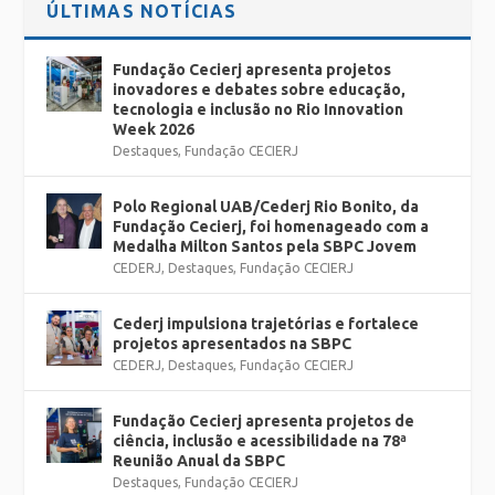
ÚLTIMAS NOTÍCIAS
Fundação Cecierj apresenta projetos
inovadores e debates sobre educação,
tecnologia e inclusão no Rio Innovation
Week 2026
Destaques
,
Fundação CECIERJ
Polo Regional UAB/Cederj Rio Bonito, da
Fundação Cecierj, foi homenageado com a
Medalha Milton Santos pela SBPC Jovem
CEDERJ
,
Destaques
,
Fundação CECIERJ
Cederj impulsiona trajetórias e fortalece
projetos apresentados na SBPC
CEDERJ
,
Destaques
,
Fundação CECIERJ
Fundação Cecierj apresenta projetos de
ciência, inclusão e acessibilidade na 78ª
Reunião Anual da SBPC
Destaques
,
Fundação CECIERJ