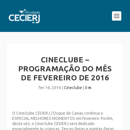
CINECLUBE –
PROGRAMAÇÃO DO MÊS
DE FEVEREIRO DE 2016
fev 16, 2016
|
Cineclube
|
0
O Cineclube CEDERJ / Duque de Caxias continua o
ESPECIAL MELHORES MOMENTOS em fevereiro. Porém,
desta vez, o Cineclube CEDERJ será dedicado
especialmente às crianças. Terças-feiras e quintas-feiras