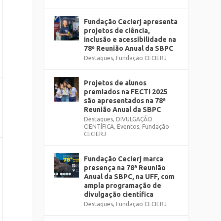
Fundação Cecierj apresenta
projetos de ciência,
inclusão e acessibilidade na
78ª Reunião Anual da SBPC
Destaques
,
Fundação CECIERJ
Projetos de alunos
premiados na FECTI 2025
são apresentados na 78ª
Reunião Anual da SBPC
Destaques
,
DIVULGAÇÃO
CIENTÍFICA
,
Eventos
,
Fundação
CECIERJ
Fundação Cecierj marca
presença na 78ª Reunião
Anual da SBPC, na UFF, com
ampla programação de
divulgação científica
Destaques
,
Fundação CECIERJ