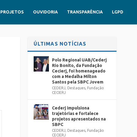
PROJETOS
OUVIDORIA
TRANSPARÊNCIA
LGPD
ÚLTIMAS NOTÍCIAS
Polo Regional UAB/Cederj
Rio Bonito, da Fundação
Cecierj, foi homenageado
com a Medalha Milton
Santos pela SBPC Jovem
CEDERJ
,
Destaques
,
Fundação
CECIERJ
Cederj impulsiona
trajetórias e fortalece
projetos apresentados na
SBPC
CEDERJ
,
Destaques
,
Fundação
CECIERJ