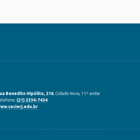
ua Benedito Hipólito, 216
, Cidade Nova, 11º andar
elefone:
(21) 2334-7434
ww.cecierj.edu.br