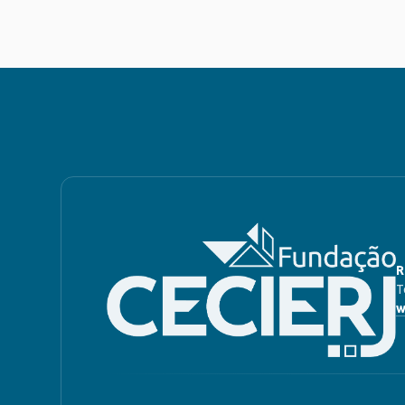
R
T
w