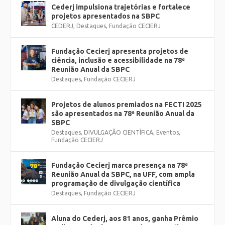
Cederj impulsiona trajetórias e fortalece
projetos apresentados na SBPC
CEDERJ
,
Destaques
,
Fundação CECIERJ
Fundação Cecierj apresenta projetos de
ciência, inclusão e acessibilidade na 78ª
Reunião Anual da SBPC
Destaques
,
Fundação CECIERJ
Projetos de alunos premiados na FECTI 2025
são apresentados na 78ª Reunião Anual da
SBPC
Destaques
,
DIVULGAÇÃO CIENTÍFICA
,
Eventos
,
Fundação CECIERJ
Fundação Cecierj marca presença na 78ª
Reunião Anual da SBPC, na UFF, com ampla
programação de divulgação científica
Destaques
,
Fundação CECIERJ
Aluna do Cederj, aos 81 anos, ganha Prêmio