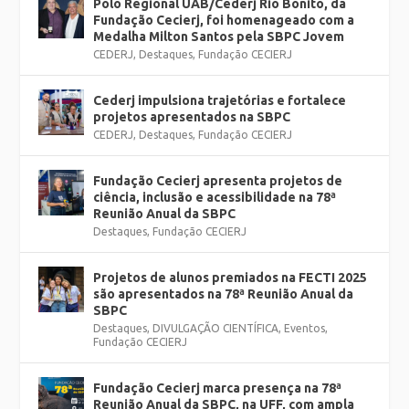
Polo Regional UAB/Cederj Rio Bonito, da
Fundação Cecierj, foi homenageado com a
Medalha Milton Santos pela SBPC Jovem
CEDERJ
,
Destaques
,
Fundação CECIERJ
Cederj impulsiona trajetórias e fortalece
projetos apresentados na SBPC
CEDERJ
,
Destaques
,
Fundação CECIERJ
Fundação Cecierj apresenta projetos de
ciência, inclusão e acessibilidade na 78ª
Reunião Anual da SBPC
Destaques
,
Fundação CECIERJ
Projetos de alunos premiados na FECTI 2025
são apresentados na 78ª Reunião Anual da
SBPC
Destaques
,
DIVULGAÇÃO CIENTÍFICA
,
Eventos
,
Fundação CECIERJ
Fundação Cecierj marca presença na 78ª
Reunião Anual da SBPC, na UFF, com ampla