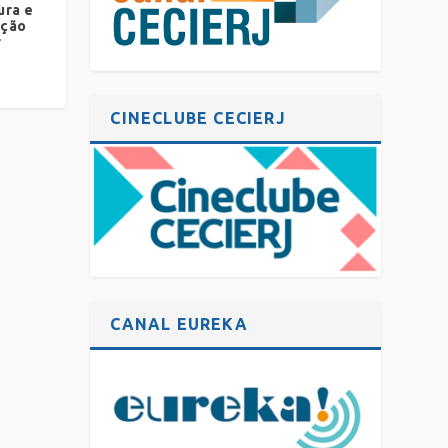
ura e
ação
r
CINECLUBE CECIERJ
CANAL EUREKA