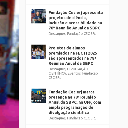
Fundação Cecierj apresenta
projetos de ciência,
inclusão e acessibilidade na
78ª Reunião Anual da SBPC
Destaques
,
Fundação CECIERJ
Projetos de alunos
premiados na FECTI 2025
são apresentados na 78ª
Reunião Anual da SBPC
Destaques
,
DIVULGAÇÃO
CIENTÍFICA
,
Eventos
,
Fundação
CECIERJ
Fundação Cecierj marca
presença na 78ª Reunião
Anual da SBPC, na UFF, com
ampla programação de
divulgação científica
Destaques
,
Fundação CECIERJ