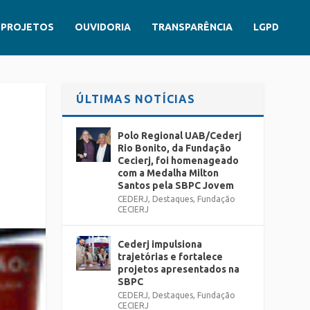
PROJETOS
OUVIDORIA
TRANSPARÊNCIA
LGPD
ÚLTIMAS NOTÍCIAS
Polo Regional UAB/Cederj
Rio Bonito, da Fundação
Cecierj, foi homenageado
com a Medalha Milton
Santos pela SBPC Jovem
CEDERJ
,
Destaques
,
Fundação
CECIERJ
Cederj impulsiona
trajetórias e fortalece
projetos apresentados na
SBPC
CEDERJ
,
Destaques
,
Fundação
CECIERJ