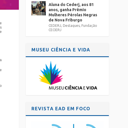
Aluna do Cederj, aos 81
anos, ganha Prêmio
Mulheres Pérolas Negras
de Nova Friburgo
de
CEDERJ
,
Destaques
,
Fundação
as
CECIERJ
re
MUSEU CIÊNCIA E VIDA
 a
 e
do
REVISTA EAD EM FOCO