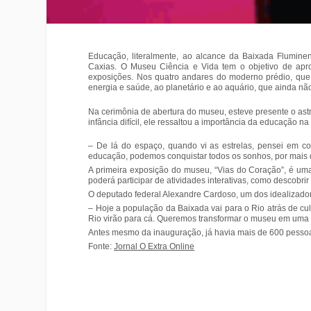
Educação, literalmente, ao alcance da Baixada Flumine
Caxias. O Museu Ciência e Vida tem o objetivo de apr
exposições. Nos quatro andares do moderno prédio, que 
energia e saúde, ao planetário e ao aquário, que ainda não
Na cerimônia de abertura do museu, esteve presente o ast
infância difícil, ele ressaltou a importância da educação na
– De lá do espaço, quando vi as estrelas, pensei em c
educação, podemos conquistar todos os sonhos, por mais di
A primeira exposição do museu, “Vias do Coração”, é uma
poderá participar de atividades interativas, como descobri
O deputado federal Alexandre Cardoso, um dos idealizado
– Hoje a população da Baixada vai para o Rio atrás de cu
Rio virão para cá. Queremos transformar o museu em uma g
Antes mesmo da inauguração, já havia mais de 600 pessoas, 
Fonte:
Jornal O Extra Online