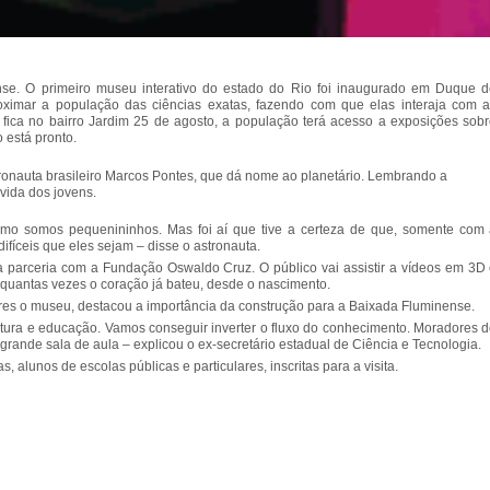
nse. O primeiro museu interativo do estado do Rio foi inaugurado em Duque 
oximar a população das ciências exatas, fazendo com que elas interaja com 
fica no bairro Jardim 25 de agosto, a população terá acesso a exposições sob
 está pronto.
ronauta brasileiro Marcos Pontes, que dá nome ao planetário. Lembrando a
 vida dos jovens.
omo somos pequenininhos. Mas foi aí que tive a certeza de que, somente com
fíceis que eles sejam – disse o astronauta.
 parceria com a Fundação Oswaldo Cruz. O público vai assistir a vídeos em 3D
r quantas vezes o coração já bateu, desde o nascimento.
res o museu, destacou a importância da construção para a Baixada Fluminense.
ltura e educação. Vamos conseguir inverter o fluxo do conhecimento. Moradores 
rande sala de aula – explicou o ex-secretário estadual de Ciência e Tecnologia.
alunos de escolas públicas e particulares, inscritas para a visita.