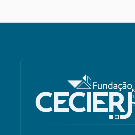
R
T
w