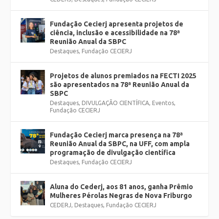
Fundação Cecierj apresenta projetos de
ciência, inclusão e acessibilidade na 78ª
Reunião Anual da SBPC
Destaques
,
Fundação CECIERJ
Projetos de alunos premiados na FECTI 2025
são apresentados na 78ª Reunião Anual da
SBPC
Destaques
,
DIVULGAÇÃO CIENTÍFICA
,
Eventos
,
Fundação CECIERJ
Fundação Cecierj marca presença na 78ª
Reunião Anual da SBPC, na UFF, com ampla
programação de divulgação científica
Destaques
,
Fundação CECIERJ
Aluna do Cederj, aos 81 anos, ganha Prêmio
Mulheres Pérolas Negras de Nova Friburgo
CEDERJ
,
Destaques
,
Fundação CECIERJ