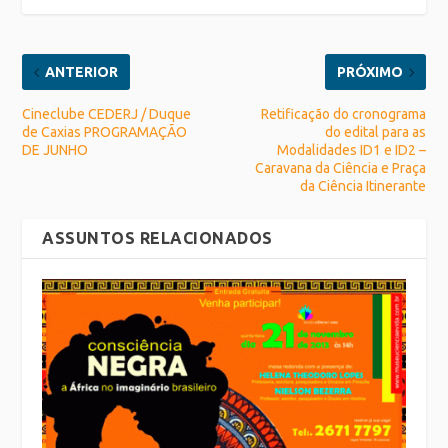
ANTERIOR
PRÓXIMO
Cineclube CEDERJ / Duque
Retificação do cronograma
de Caxias PROGRAMAÇÃO
do edital para as
DE JUNHO
Modalidades ID1 e ID2 –
Caravana da Ciência e Praça
da Ciência Itinerante
ASSUNTOS RELACIONADOS