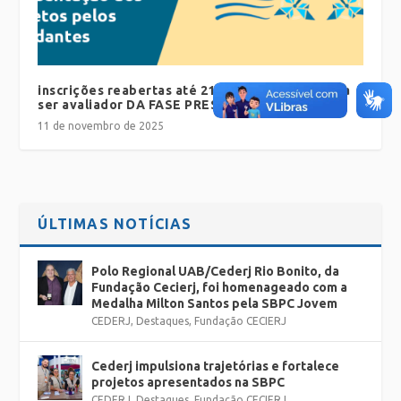
inscrições reabertas até 21 de NOVEMBRO para
ser avaliador DA FASE PRESENCIAL DA FECTI
11 de novembro de 2025
ÚLTIMAS NOTÍCIAS
Polo Regional UAB/Cederj Rio Bonito, da
Fundação Cecierj, foi homenageado com a
Medalha Milton Santos pela SBPC Jovem
CEDERJ
,
Destaques
,
Fundação CECIERJ
Cederj impulsiona trajetórias e fortalece
projetos apresentados na SBPC
CEDERJ
,
Destaques
,
Fundação CECIERJ