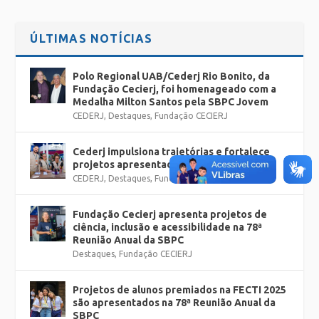
ÚLTIMAS NOTÍCIAS
Polo Regional UAB/Cederj Rio Bonito, da
Fundação Cecierj, foi homenageado com a
Medalha Milton Santos pela SBPC Jovem
CEDERJ
,
Destaques
,
Fundação CECIERJ
Cederj impulsiona trajetórias e fortalece
projetos apresentados na SBPC
CEDERJ
,
Destaques
,
Fundação CECIERJ
Fundação Cecierj apresenta projetos de
ciência, inclusão e acessibilidade na 78ª
Reunião Anual da SBPC
Destaques
,
Fundação CECIERJ
Projetos de alunos premiados na FECTI 2025
são apresentados na 78ª Reunião Anual da
SBPC