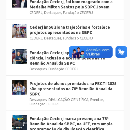
Fundação Cecierj, foi homenageado com a
Medalha Milton Santos pela SBPC Jovem
CEDERJ
,
Destaques
,
Fundação CECIERJ
Cederj impulsiona trajetórias e fortalece
projetos apresentados na SBPC
CEDERJ
,
Destaques
,
Fundação CECIERJ
Fundação Cecierj apresenta projetos de
ciência, inclusão e acessibilidade na 78ª
Reunião Anual da SBPC
Destaques
,
Fundação CECIERJ
Projetos de alunos premiados na FECTI 2025
são apresentados na 78ª Reunião Anual da
SBPC
Destaques
,
DIVULGAÇÃO CIENTÍFICA
,
Eventos
,
Fundação CECIERJ
Fundação Cecierj marca presença na 78ª
Reunião Anual da SBPC, na UFF, com ampla
programação de divulgação científica