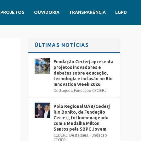
PROJETOS
OUVIDORIA
TRANSPARÊNCIA
LGPD
ÚLTIMAS NOTÍCIAS
Fundação Cecierj apresenta
projetos inovadores e
debates sobre educação,
tecnologia e inclusão no Rio
Innovation Week 2026
Destaques
,
Fundação CECIERJ
Polo Regional UAB/Cederj
Rio Bonito, da Fundação
Cecierj, foi homenageado
com a Medalha Milton
Santos pela SBPC Jovem
CEDERJ
,
Destaques
,
Fundação
CECIERJ