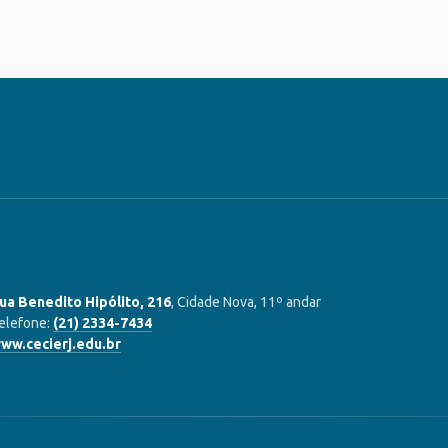
ua Benedito Hipólito, 216
, Cidade Nova, 11º andar
elefone:
(21) 2334-7434
ww.cecierj.edu.br