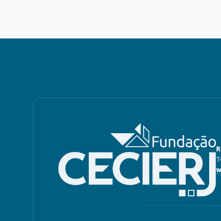
R
T
w