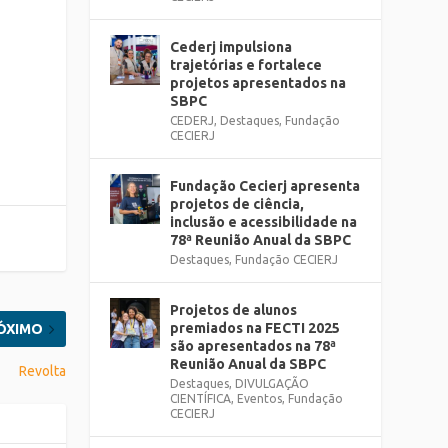
Cederj impulsiona
trajetórias e fortalece
projetos apresentados na
SBPC
CEDERJ
,
Destaques
,
Fundação
CECIERJ
Fundação Cecierj apresenta
projetos de ciência,
inclusão e acessibilidade na
78ª Reunião Anual da SBPC
Destaques
,
Fundação CECIERJ
Projetos de alunos
premiados na FECTI 2025
ÓXIMO
são apresentados na 78ª
Reunião Anual da SBPC
Revolta
Destaques
,
DIVULGAÇÃO
CIENTÍFICA
,
Eventos
,
Fundação
CECIERJ