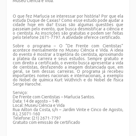
Museu Ciência e Vida.
O que fez Marlucia se interessar por história? Por que ela
estuda Duque de Caxias? Como esse estudo pode ajudar a
cidade hoje em dia? Essas são algumas questões que
passeiam pelo evento, que busca desmistificar a ciência e
o cientista. As inscrições são gratuitas e podem ser feitas
pelo telefone 2671-7797. A atividade oferece certificado.
Sobre o programa
– O “De Frente com Cientistas”
acontece mensalmente no Museu Ciência e Vida. A ideia
do evento é mostrar a trajetória do cientista, aproximando
a plateia da carreira e seus estudos. Sempre gratuito e
com direito a certificado, o evento busca apresentar a vida
de cientistas, desfazendo a imagem distanciada que, em
geral, se tem dessas carreiras. O programa já recebeu
importantes nomes nacionais e internacionais, a exemplo
do Nobel de química Kurt Wüthrich e do Nobel de física
Serge Haroche.
Serviço:
De Frente com Cientistas – Marlucia Santos.
Data:
14 de agosto – 14h
Local: Museu Ciência e Vida
Rua Ailton da Costa, s/n – Jardim Vinte e Cinco de Agosto,
RJ, 25071-160
Telefone: (21) 2671-7797
Gratuito com emissão de certificado