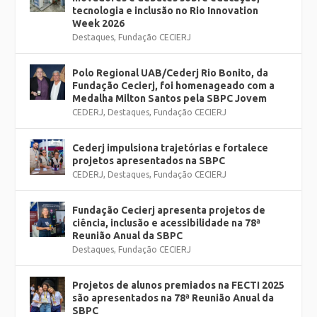
tecnologia e inclusão no Rio Innovation
Week 2026
Destaques
,
Fundação CECIERJ
Polo Regional UAB/Cederj Rio Bonito, da
Fundação Cecierj, foi homenageado com a
Medalha Milton Santos pela SBPC Jovem
CEDERJ
,
Destaques
,
Fundação CECIERJ
Cederj impulsiona trajetórias e fortalece
projetos apresentados na SBPC
CEDERJ
,
Destaques
,
Fundação CECIERJ
Fundação Cecierj apresenta projetos de
ciência, inclusão e acessibilidade na 78ª
Reunião Anual da SBPC
Destaques
,
Fundação CECIERJ
Projetos de alunos premiados na FECTI 2025
são apresentados na 78ª Reunião Anual da
SBPC