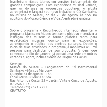
brasileira e ritmos latinos em versões instrumentais de
grandes composições. Com experiência musical variada,
que vai do jazz às orquestras populares, o artista
apresentará e lançará seu novo trabalho, o CD Sambaixo,
no Música no Museu, no dia 23 de agosto, às 15h, no
auditório do Museu Ciência e Vida. A entrada é gratuita.
Sobre o programa
– Reconhecido internacionalmente, o
programa Música no Museu tem como objetivo incentivar a
visitação dos museus e formar plateias tanto para
espetáculos musicais quanto para as exposições,
aproximando o público dos centros culturais. Desde o
início de suas atividades, o programa já mobilizou 450 mil
pessoas para desfrutar de sua proposta. A ideia, que
começou no Rio de Janeiro, já possui uma rede em outros
estados e, agora, inclui a cidade de Duque de Caxias.
Serviço:
Música do Museu – Lançamento do Cd Instrumental
Sambaixo – Marcos Marcony
Quando: 23 de agosto – 15h
Local: Museu Ciência e Vida
Rua Ailton da Costa, 25 – Jardim Vinte e Cinco de Agosto,
RJ, 25071-160
Telefone:(21) 2671-7797
GRATUITO