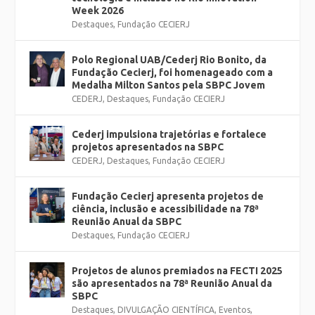
Week 2026
Destaques
,
Fundação CECIERJ
Polo Regional UAB/Cederj Rio Bonito, da
Fundação Cecierj, foi homenageado com a
Medalha Milton Santos pela SBPC Jovem
CEDERJ
,
Destaques
,
Fundação CECIERJ
Cederj impulsiona trajetórias e fortalece
projetos apresentados na SBPC
CEDERJ
,
Destaques
,
Fundação CECIERJ
Fundação Cecierj apresenta projetos de
ciência, inclusão e acessibilidade na 78ª
Reunião Anual da SBPC
Destaques
,
Fundação CECIERJ
Projetos de alunos premiados na FECTI 2025
são apresentados na 78ª Reunião Anual da
SBPC
Destaques
,
DIVULGAÇÃO CIENTÍFICA
,
Eventos
,