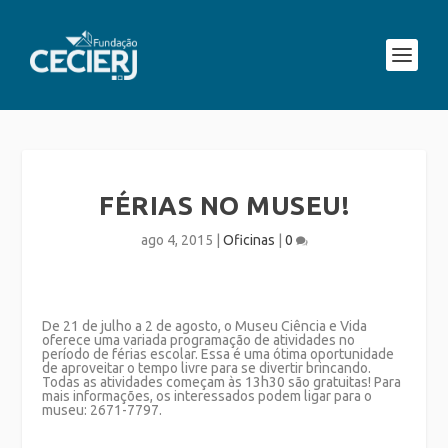
FÉRIAS NO MUSEU!
ago 4, 2015
|
Oficinas
|
0
De 21 de julho a 2 de agosto, o Museu Ciência e Vida
oferece uma variada programação de atividades no
período de férias escolar. Essa é uma ótima oportunidade
de aproveitar o tempo livre para se divertir brincando.
Todas as atividades começam às 13h30 são gratuitas
! Para
mais informações, os interessados podem ligar para o
museu: 2671-7797.