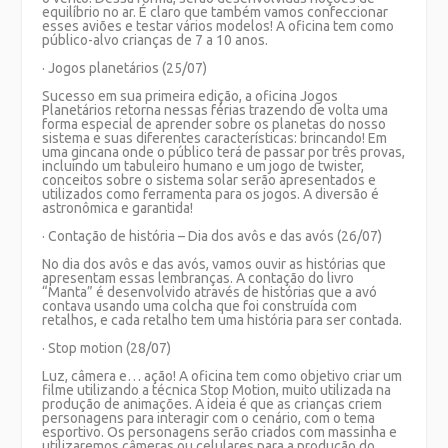
equilíbrio no ar. É claro que também vamos confeccionar
esses aviões e testar vários modelos! A oficina tem como
público-alvo crianças de 7 a 10 anos.
· Jogos planetários (25/07)
Sucesso em sua primeira edição, a oficina Jogos
Planetários retorna nessas férias trazendo de volta uma
forma especial de aprender sobre os planetas do nosso
sistema e suas diferentes características: brincando! Em
uma gincana onde o público terá de passar por três provas,
incluindo um tabuleiro humano e um jogo de twister,
conceitos sobre o sistema solar serão apresentados e
utilizados como ferramenta para os jogos. A diversão é
astronômica e garantida!
· Contação de história – Dia dos avôs e das avós (26/07)
No dia dos avôs e das avós, vamos ouvir as histórias que
apresentam essas lembranças. A contação do livro
“Manta” é desenvolvido através de histórias que a avó
contava usando uma colcha que foi construída com
retalhos, e cada retalho tem uma história para ser contada.
· Stop motion (28/07)
Luz, câmera e… ação! A oficina tem como objetivo criar um
filme utilizando a técnica Stop Motion, muito utilizada na
produção de animações. A ideia é que as crianças criem
personagens para interagir com o cenário, com o tema
esportivo. Os personagens serão criados com massinha e
utilizaremos câmeras ou celulares para a produção do