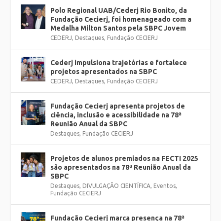
Polo Regional UAB/Cederj Rio Bonito, da
Fundação Cecierj, foi homenageado com a
Medalha Milton Santos pela SBPC Jovem
CEDERJ
,
Destaques
,
Fundação CECIERJ
Cederj impulsiona trajetórias e fortalece
projetos apresentados na SBPC
CEDERJ
,
Destaques
,
Fundação CECIERJ
Fundação Cecierj apresenta projetos de
ciência, inclusão e acessibilidade na 78ª
Reunião Anual da SBPC
Destaques
,
Fundação CECIERJ
Projetos de alunos premiados na FECTI 2025
são apresentados na 78ª Reunião Anual da
SBPC
Destaques
,
DIVULGAÇÃO CIENTÍFICA
,
Eventos
,
Fundação CECIERJ
Fundação Cecierj marca presença na 78ª