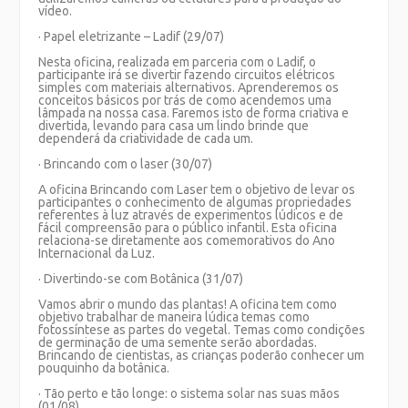
vídeo.
· Papel eletrizante – Ladif (29/07)
Nesta oficina, realizada em parceria com o Ladif, o
participante irá se divertir fazendo circuitos elétricos
simples com materiais alternativos. Aprenderemos os
conceitos básicos por trás de como acendemos uma
lâmpada na nossa casa. Faremos isto de forma criativa e
divertida, levando para casa um lindo brinde que
dependerá da criatividade de cada um.
· Brincando com o laser (30/07)
A oficina Brincando com Laser tem o objetivo de levar os
participantes o conhecimento de algumas propriedades
referentes à luz através de experimentos lúdicos e de
fácil compreensão para o público infantil. Esta oficina
relaciona-se diretamente aos comemorativos do Ano
Internacional da Luz.
· Divertindo-se com Botânica (31/07)
Vamos abrir o mundo das plantas! A oficina tem como
objetivo trabalhar de maneira lúdica temas como
fotossíntese as partes do vegetal. Temas como condições
de germinação de uma semente serão abordadas.
Brincando de cientistas, as crianças poderão conhecer um
pouquinho da botânica.
· Tão perto e tão longe: o sistema solar nas suas mãos
(01/08)