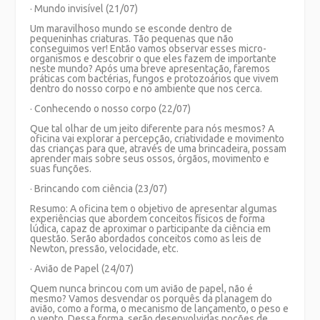
· Mundo invisível (21/07)
Um maravilhoso mundo se esconde dentro de
pequeninhas criaturas. Tão pequenas que não
conseguimos ver! Então vamos observar esses micro-
organismos e descobrir o que eles fazem de importante
neste mundo? Após uma breve apresentação, faremos
práticas com bactérias, fungos e protozoários que vivem
dentro do nosso corpo e no ambiente que nos cerca.
· Conhecendo o nosso corpo (22/07)
Que tal olhar de um jeito diferente para nós mesmos? A
oficina vai explorar a percepção, criatividade e movimento
das crianças para que, através de uma brincadeira, possam
aprender mais sobre seus ossos, órgãos, movimento e
suas funções.
· Brincando com ciência (23/07)
Resumo: A oficina tem o objetivo de apresentar algumas
experiências que abordem conceitos físicos de forma
lúdica, capaz de aproximar o participante da ciência em
questão. Serão abordados conceitos como as leis de
Newton, pressão, velocidade, etc.
· Avião de Papel (24/07)
Quem nunca brincou com um avião de papel, não é
mesmo? Vamos desvendar os porquês da planagem do
avião, como a forma, o mecanismo de lançamento, o peso e
o vento. Dessa forma, serão desenvolvidas noções de