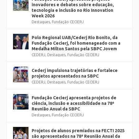
inovadores e debates sobre educação,
tecnologia e inclusão no Rio Innovation
Week 2026
Destaques
,
Fundação CECIERJ
Polo Regional UAB/Cederj Rio Bonito, da
Fundação Cecierj, foi homenageado com a
Medalha Milton Santos pela SBPC Jovem
CEDERJ
,
Destaques
,
Fundação CECIERJ
Cederj impulsiona trajetórias e fortalece
projetos apresentados na SBPC
CEDERJ
,
Destaques
,
Fundação CECIERJ
Fundação Cecierj apresenta projetos de
ciência, inclusão e acessibilidade na 78ª
Reunião Anual da SBPC
Destaques
,
Fundação CECIERJ
Projetos de alunos premiados na FECTI 2025
são apresentados na 78ª Reunião Anual da