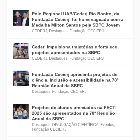
Polo Regional UAB/Cederj Rio Bonito, da
Fundação Cecierj, foi homenageado com a
Medalha Milton Santos pela SBPC Jovem
CEDERJ
,
Destaques
,
Fundação CECIERJ
Cederj impulsiona trajetórias e fortalece
projetos apresentados na SBPC
CEDERJ
,
Destaques
,
Fundação CECIERJ
Fundação Cecierj apresenta projetos de
ciência, inclusão e acessibilidade na 78ª
Reunião Anual da SBPC
Destaques
,
Fundação CECIERJ
Projetos de alunos premiados na FECTI
2025 são apresentados na 78ª Reunião
Anual da SBPC
Destaques
,
DIVULGAÇÃO CIENTÍFICA
,
Eventos
,
Fundação CECIERJ