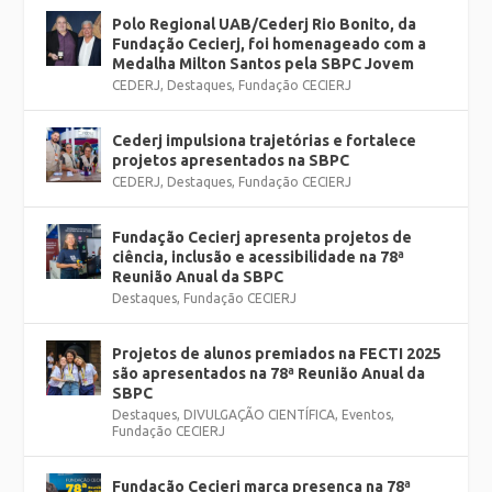
Polo Regional UAB/Cederj Rio Bonito, da
Fundação Cecierj, foi homenageado com a
Medalha Milton Santos pela SBPC Jovem
CEDERJ
,
Destaques
,
Fundação CECIERJ
Cederj impulsiona trajetórias e fortalece
projetos apresentados na SBPC
CEDERJ
,
Destaques
,
Fundação CECIERJ
Fundação Cecierj apresenta projetos de
ciência, inclusão e acessibilidade na 78ª
Reunião Anual da SBPC
Destaques
,
Fundação CECIERJ
Projetos de alunos premiados na FECTI 2025
são apresentados na 78ª Reunião Anual da
SBPC
Destaques
,
DIVULGAÇÃO CIENTÍFICA
,
Eventos
,
Fundação CECIERJ
Fundação Cecierj marca presença na 78ª