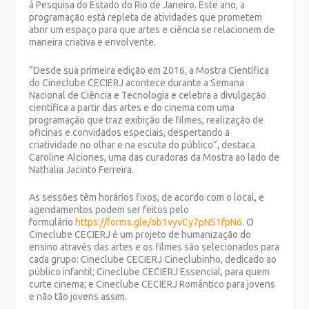
à Pesquisa do Estado do Rio de Janeiro. Este ano, a
programação está repleta de atividades que prometem
abrir um espaço para que artes e ciência se relacionem de
maneira criativa e envolvente.
“Desde sua primeira edição em 2016, a Mostra Científica
do Cineclube CECIERJ acontece durante a Semana
Nacional de Ciência e Tecnologia e celebra a divulgação
científica a partir das artes e do cinema com uma
programação que traz exibição de filmes, realização de
oficinas e convidados especiais, despertando a
criatividade no olhar e na escuta do público”, destaca
Caroline Alciones, uma das curadoras da Mostra ao lado de
Nathalia Jacinto Ferreira.
As sessões têm horários fixos, de acordo com o local, e
agendamentos podem ser feitos pelo
formulário
https://forms.gle/ob1vyvCy7pNS1fpN6
. O
Cineclube CECIERJ é um projeto de humanização do
ensino através das artes e os filmes são selecionados para
cada grupo: Cineclube CECIERJ Cineclubinho, dedicado ao
público infantil; Cineclube CECIERJ Essencial, para quem
curte cinema; e Cineclube CECIERJ Romântico para jovens
e não tão jovens assim.