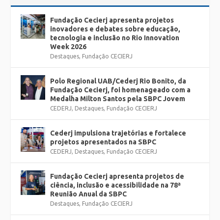
Fundação Cecierj apresenta projetos
inovadores e debates sobre educação,
tecnologia e inclusão no Rio Innovation
Week 2026
Destaques
,
Fundação CECIERJ
Polo Regional UAB/Cederj Rio Bonito, da
Fundação Cecierj, foi homenageado com a
Medalha Milton Santos pela SBPC Jovem
CEDERJ
,
Destaques
,
Fundação CECIERJ
Cederj impulsiona trajetórias e fortalece
projetos apresentados na SBPC
CEDERJ
,
Destaques
,
Fundação CECIERJ
Fundação Cecierj apresenta projetos de
ciência, inclusão e acessibilidade na 78ª
Reunião Anual da SBPC
Destaques
,
Fundação CECIERJ