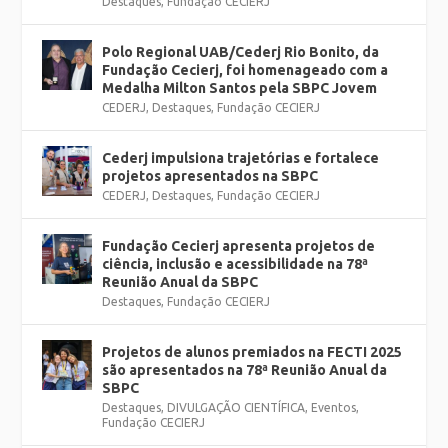
Destaques
,
Fundação CECIERJ
Polo Regional UAB/Cederj Rio Bonito, da
Fundação Cecierj, foi homenageado com a
Medalha Milton Santos pela SBPC Jovem
CEDERJ
,
Destaques
,
Fundação CECIERJ
Cederj impulsiona trajetórias e fortalece
projetos apresentados na SBPC
CEDERJ
,
Destaques
,
Fundação CECIERJ
Fundação Cecierj apresenta projetos de
ciência, inclusão e acessibilidade na 78ª
Reunião Anual da SBPC
Destaques
,
Fundação CECIERJ
Projetos de alunos premiados na FECTI 2025
são apresentados na 78ª Reunião Anual da
SBPC
Destaques
,
DIVULGAÇÃO CIENTÍFICA
,
Eventos
,
Fundação CECIERJ