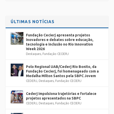
ÚLTIMAS NOTÍCIAS
Fundação Cecierj apresenta projetos
inovadores e debates sobre educação,
tecnologia e inclusão no Rio Innovation
Week 2026
Destaques
,
Fundação CECIERJ
Polo Regional UAB/Cederj Rio Bonito, da
Fundação Cecierj, foi homenageado com a
Medalha Milton Santos pela SBPC Jovem
CEDERJ
,
Destaques
,
Fundação CECIERJ
Cederj impulsiona trajetórias e fortalece
projetos apresentados na SBPC
CEDERJ
,
Destaques
,
Fundação CECIERJ