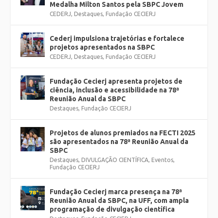
Medalha Milton Santos pela SBPC Jovem
CEDERJ
,
Destaques
,
Fundação CECIERJ
Cederj impulsiona trajetórias e fortalece
projetos apresentados na SBPC
CEDERJ
,
Destaques
,
Fundação CECIERJ
Fundação Cecierj apresenta projetos de
ciência, inclusão e acessibilidade na 78ª
Reunião Anual da SBPC
Destaques
,
Fundação CECIERJ
Projetos de alunos premiados na FECTI 2025
são apresentados na 78ª Reunião Anual da
SBPC
Destaques
,
DIVULGAÇÃO CIENTÍFICA
,
Eventos
,
Fundação CECIERJ
Fundação Cecierj marca presença na 78ª
Reunião Anual da SBPC, na UFF, com ampla
programação de divulgação científica