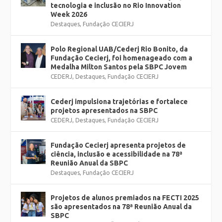
tecnologia e inclusão no Rio Innovation
Week 2026
Destaques
,
Fundação CECIERJ
Polo Regional UAB/Cederj Rio Bonito, da
Fundação Cecierj, foi homenageado com a
Medalha Milton Santos pela SBPC Jovem
CEDERJ
,
Destaques
,
Fundação CECIERJ
Cederj impulsiona trajetórias e fortalece
projetos apresentados na SBPC
CEDERJ
,
Destaques
,
Fundação CECIERJ
Fundação Cecierj apresenta projetos de
ciência, inclusão e acessibilidade na 78ª
Reunião Anual da SBPC
Destaques
,
Fundação CECIERJ
Projetos de alunos premiados na FECTI 2025
são apresentados na 78ª Reunião Anual da
SBPC