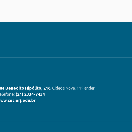
ua Benedito Hipólito, 216
, Cidade Nova, 11º andar
elefone:
(21) 2334-7434
ww.cecierj.edu.br