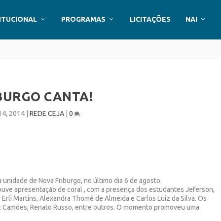
ITUCIONAL
PROGRAMAS
LICITAÇÕES
NAI
BURGO CANTA!
14, 2014
|
REDE CEJA
|
0
 unidade de Nova Friburgo, no último dia 6 de agosto.
houve apresentação de coral , com a presença dos estudantes Jeferson,
e Erli Martins, Alexandra Thomé de Almeida e Carlos Luiz da Silva. Os
uiz Camões, Renato Russo, entre outros. O momento promoveu uma