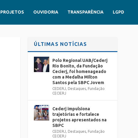
PROJETOS
OUVIDORIA
TRANSPARÊNCIA
LGPD
ÚLTIMAS NOTÍCIAS
Polo Regional UAB/Cederj
Rio Bonito, da Fundação
Cecierj, foi homenageado
com a Medalha Milton
Santos pela SBPC Jovem
CEDERJ
,
Destaques
,
Fundação
CECIERJ
Cederj impulsiona
trajetórias e fortalece
projetos apresentados na
SBPC
CEDERJ
,
Destaques
,
Fundação
CECIERJ