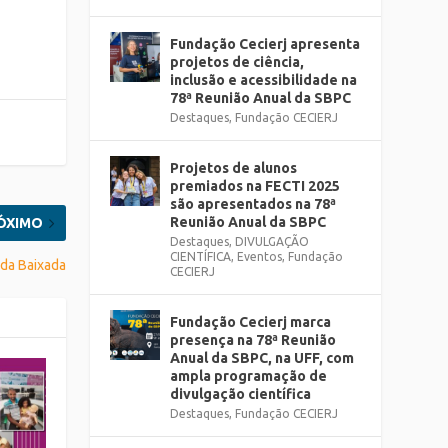
Fundação Cecierj apresenta
projetos de ciência,
inclusão e acessibilidade na
78ª Reunião Anual da SBPC
Destaques
,
Fundação CECIERJ
Projetos de alunos
premiados na FECTI 2025
são apresentados na 78ª
Reunião Anual da SBPC
ÓXIMO
Destaques
,
DIVULGAÇÃO
CIENTÍFICA
,
Eventos
,
Fundação
 da Baixada
CECIERJ
Fundação Cecierj marca
presença na 78ª Reunião
Anual da SBPC, na UFF, com
ampla programação de
divulgação científica
Destaques
,
Fundação CECIERJ