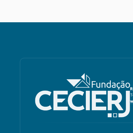
R
T
w