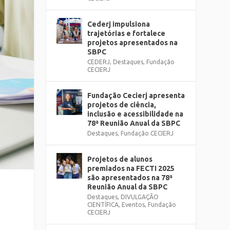
Cederj impulsiona
trajetórias e fortalece
projetos apresentados na
SBPC
CEDERJ
,
Destaques
,
Fundação
CECIERJ
Fundação Cecierj apresenta
projetos de ciência,
inclusão e acessibilidade na
78ª Reunião Anual da SBPC
Destaques
,
Fundação CECIERJ
Projetos de alunos
premiados na FECTI 2025
são apresentados na 78ª
Reunião Anual da SBPC
Destaques
,
DIVULGAÇÃO
CIENTÍFICA
,
Eventos
,
Fundação
CECIERJ