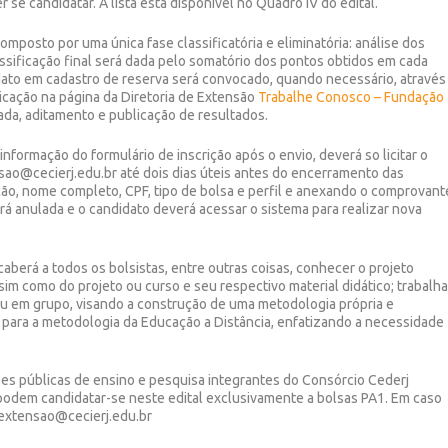
 se candidatar. A lista está disponível no Quadro IV do edital.
mposto por uma única fase classificatória e eliminatória: análise dos
ssificação final será dada pelo somatório dos pontos obtidos em cada
ndidato em cadastro de reserva será convocado, quando necessário, através
licação na página da Diretoria de Extensão
Trabalhe Conosco – Fundação
ada, aditamento e publicação de resultados.
informação do formulário de inscrição após o envio, deverá so licitar o
nsao@cecierj.edu.br até dois dias úteis antes do encerramento das
ição, nome completo, CPF, tipo de bolsa e perfil e anexando o comprovant
á anulada e o candidato deverá acessar o sistema para realizar nova
caberá a todos os bolsistas, entre outras coisas, conhecer o projeto
im como do projeto ou curso e seu respectivo material didático; trabalha
 ou em grupo, visando a construção de uma metodologia própria e
, para a metodologia da Educação a Distância, enfatizando a necessidade
ões públicas de ensino e pesquisa integrantes do Consórcio Cederj
) podem candidatar-se neste edital exclusivamente a bolsas PA1. Em caso
.extensao@cecierj.edu.br