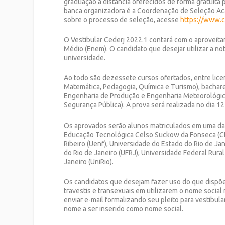
graduação a distância oferecidos de forma gratuita 
banca organizadora é a Coordenação de Seleção Ac
sobre o processo de seleção, acesse
https://www.c
O Vestibular Cederj 2022.1 contará com o aproveit
Médio (Enem). O candidato que desejar utilizar a no
universidade.
Ao todo são dezessete cursos ofertados, entre licenci
Matemática, Pedagogia, Química e Turismo), bachare
Engenharia de Produção e Engenharia Meteorológic
Segurança Pública). A prova será realizada no dia 
Os aprovados serão alunos matriculados em uma das
Educação Tecnológica Celso Suckow da Fonseca (CE
Ribeiro (Uenf), Universidade do Estado do Rio de Ja
do Rio de Janeiro (UFRJ), Universidade Federal Rura
Janeiro (UniRio).
Os candidatos que desejam fazer uso do que dispõe 
travestis e transexuais em utilizarem o nome social 
enviar e-mail formalizando seu pleito para vestibul
nome a ser inserido como nome social.