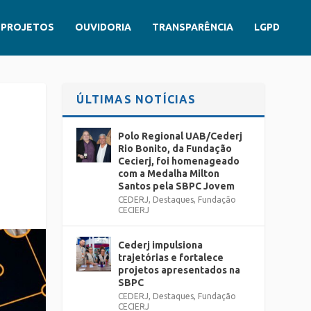
PROJETOS
OUVIDORIA
TRANSPARÊNCIA
LGPD
ÚLTIMAS NOTÍCIAS
Polo Regional UAB/Cederj
Rio Bonito, da Fundação
Cecierj, foi homenageado
com a Medalha Milton
Santos pela SBPC Jovem
CEDERJ
,
Destaques
,
Fundação
CECIERJ
Cederj impulsiona
trajetórias e fortalece
projetos apresentados na
SBPC
CEDERJ
,
Destaques
,
Fundação
CECIERJ