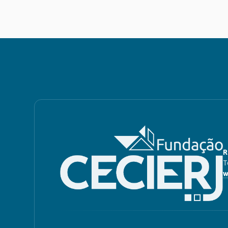
R
T
w