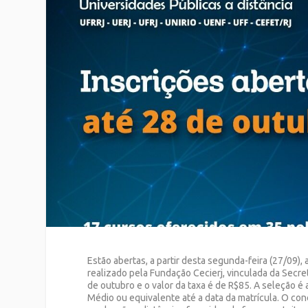
Estão abertas, a partir desta segunda-feira (27/09),
realizado pela Fundação Cecierj, vinculada da Secret
de outubro e o valor da taxa é de R$85. A seleção é
Médio ou equivalente até a data da matrícula. O c