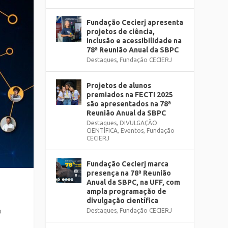
Fundação Cecierj apresenta
projetos de ciência,
inclusão e acessibilidade na
78ª Reunião Anual da SBPC
Destaques
,
Fundação CECIERJ
Projetos de alunos
premiados na FECTI 2025
são apresentados na 78ª
Reunião Anual da SBPC
Destaques
,
DIVULGAÇÃO
CIENTÍFICA
,
Eventos
,
Fundação
CECIERJ
Fundação Cecierj marca
presença na 78ª Reunião
Anual da SBPC, na UFF, com
ampla programação de
divulgação científica
o
Destaques
,
Fundação CECIERJ