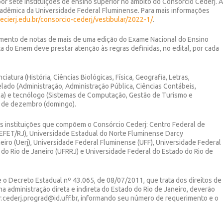
por sete instituições de ensino superior no âmbito do Consórcio Cederj. 
adêmica da Universidade Federal Fluminense. Para mais informações
ecierj.edu.br/consorcio-cederj/vestibular/2022-1/
.
amento de notas de mais de uma edição do Exame Nacional do Ensino
ta do Enem deve prestar atenção às regras definidas, no edital, por cada
atura (História, Ciências Biológicas, Física, Geografia, Letras,
lado (Administração, Administração Pública, Ciências Contábeis,
a) e tecnólogo (Sistemas de Computação, Gestão de Turismo e
12 de dezembro (domingo).
 instituições que compõem o Consórcio Cederj: Centro Federal de
FET/RJ), Universidade Estadual do Norte Fluminense Darcy
neiro (Uerj), Universidade Federal Fluminense (UFF), Universidade Federal
l do Rio de Janeiro (UFRRJ) e Universidade Federal do Estado do Rio de
o Decreto Estadual nº 43.065, de 08/07/2011, que trata dos direitos de
na administração direta e indireta do Estado do Rio de Janeiro, deverão
ar.cederj.prograd@id.uff.br, informando seu número de requerimento e o