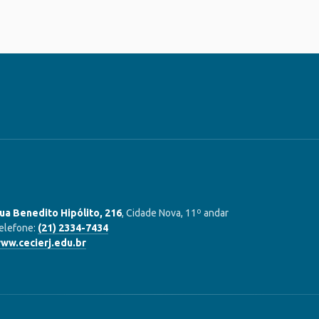
ua Benedito Hipólito, 216
, Cidade Nova, 11º andar
elefone:
(21) 2334-7434
ww.cecierj.edu.br