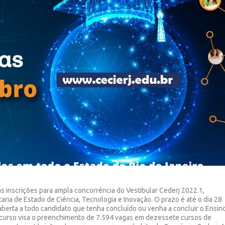
 as inscrições para ampla concorrência do Vestibular Cederj 2022.1,
aria de Estado de Ciência, Tecnologia e Inovação. O prazo é até o dia 28
 aberta a todo candidato que tenha concluído ou venha a concluir o Ensin
oncurso visa o preenchimento de 7.594 vagas em dezessete cursos de