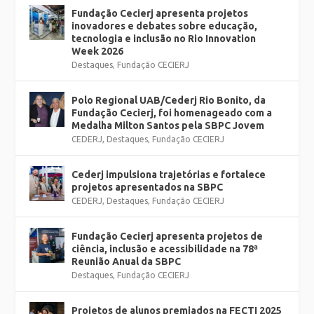
Fundação Cecierj apresenta projetos
inovadores e debates sobre educação,
tecnologia e inclusão no Rio Innovation
Week 2026
Destaques
,
Fundação CECIERJ
Polo Regional UAB/Cederj Rio Bonito, da
Fundação Cecierj, foi homenageado com a
Medalha Milton Santos pela SBPC Jovem
CEDERJ
,
Destaques
,
Fundação CECIERJ
Cederj impulsiona trajetórias e fortalece
projetos apresentados na SBPC
CEDERJ
,
Destaques
,
Fundação CECIERJ
Fundação Cecierj apresenta projetos de
ciência, inclusão e acessibilidade na 78ª
Reunião Anual da SBPC
Destaques
,
Fundação CECIERJ
Projetos de alunos premiados na FECTI 2025