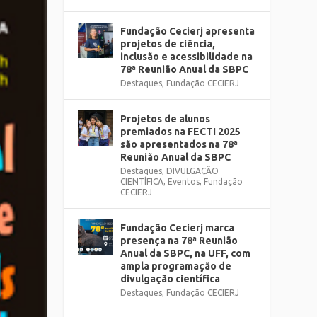
Fundação Cecierj apresenta
projetos de ciência,
inclusão e acessibilidade na
78ª Reunião Anual da SBPC
Destaques
,
Fundação CECIERJ
Projetos de alunos
premiados na FECTI 2025
são apresentados na 78ª
Reunião Anual da SBPC
Destaques
,
DIVULGAÇÃO
CIENTÍFICA
,
Eventos
,
Fundação
CECIERJ
Fundação Cecierj marca
presença na 78ª Reunião
Anual da SBPC, na UFF, com
ampla programação de
divulgação científica
Destaques
,
Fundação CECIERJ