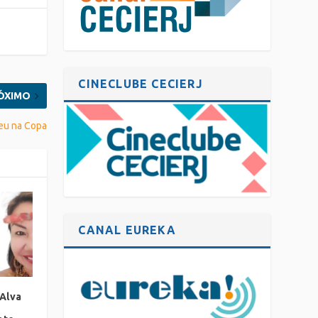
CINECLUBE CECIERJ
ÓXIMO
eu na Copa
CANAL EUREKA
 Alva