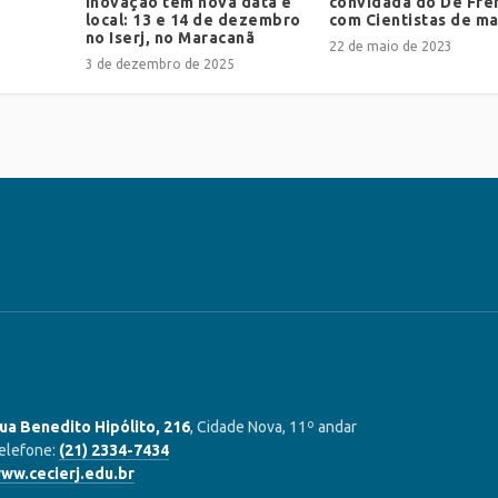
Inovação tem nova data e
convidada do De Fre
local: 13 e 14 de dezembro
com Cientistas de ma
no Iserj, no Maracanã
22 de maio de 2023
3 de dezembro de 2025
ua Benedito Hipólito, 216
, Cidade Nova, 11º andar
elefone:
(21) 2334-7434
ww.cecierj.edu.br