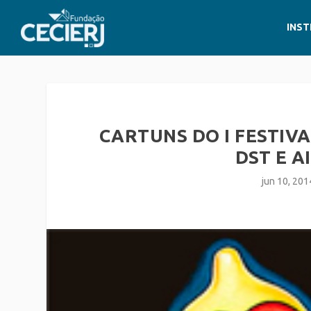
INST
CARTUNS DO I FESTIV
DST E A
jun 10, 201