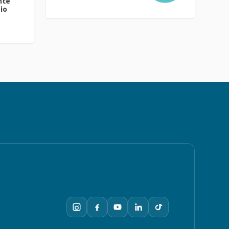
nte
io