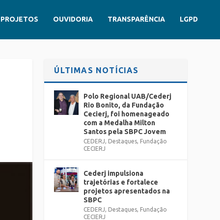
PROJETOS
OUVIDORIA
TRANSPARÊNCIA
LGPD
ÚLTIMAS NOTÍCIAS
Polo Regional UAB/Cederj
Rio Bonito, da Fundação
Cecierj, foi homenageado
com a Medalha Milton
Santos pela SBPC Jovem
CEDERJ
,
Destaques
,
Fundação
CECIERJ
Cederj impulsiona
trajetórias e fortalece
projetos apresentados na
SBPC
CEDERJ
,
Destaques
,
Fundação
CECIERJ