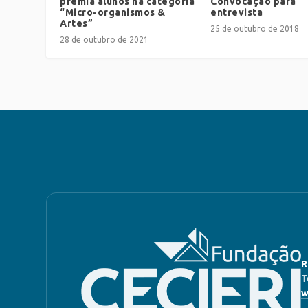
premia alunos na categoria
Convocação para
“Micro-organismos &
entrevista
Artes”
25 de outubro de 2018
28 de outubro de 2021
R
T
w