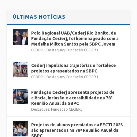
ÚLTIMAS NOTÍCIAS
Polo Regional UAB/Cederj Rio Bonito, da
Fundação Cecierj, foi homenageado com a
Medalha Milton Santos pela SBPC Jovem
CEDERJ
,
Destaques
,
Fundação CECIERJ
Cederj impulsiona trajetórias e fortalece
projetos apresentados na SBPC
CEDERJ
,
Destaques
,
Fundação CECIERJ
Fundação Cecierj apresenta projetos de
ciência, inclusão e acessibilidade na 78ª
Reunião Anual da SBPC
Destaques
,
Fundação CECIERJ
Projetos de alunos premiados na FECTI 2025
são apresentados na 78ª Reunião Anual da
SBPC