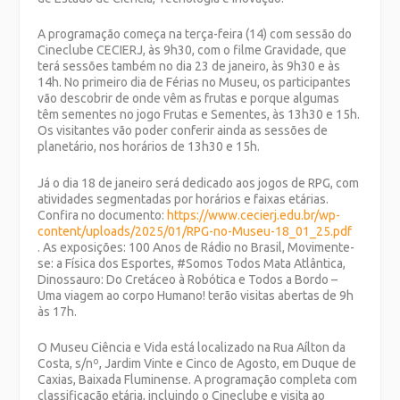
A programação começa na terça-feira (14) com sessão do
Cineclube CECIERJ, às 9h30, com o filme Gravidade, que
terá sessões também no dia 23 de janeiro, às 9h30 e às
14h. No primeiro dia de Férias no Museu, os participantes
vão descobrir de onde vêm as frutas e porque algumas
têm sementes no jogo Frutas e Sementes, às 13h30 e 15h.
Os visitantes vão poder conferir ainda as sessões de
planetário, nos horários de 13h30 e 15h.
Já o dia 18 de janeiro será dedicado aos jogos de RPG, com
atividades segmentadas por horários e faixas etárias.
Confira no documento:
https://www.cecierj.edu.br/wp-
content/uploads/2025/01/RPG-no-Museu-18_01_25.pdf
. As exposições: 100 Anos de Rádio no Brasil, Movimente-
se: a Física dos Esportes, #Somos Todos Mata Atlântica,
Dinossauro: Do Cretáceo à Robótica e Todos a Bordo –
Uma viagem ao corpo Humano! terão visitas abertas de 9h
às 17h.
O Museu Ciência e Vida está localizado na Rua Aílton da
Costa, s/nº, Jardim Vinte e Cinco de Agosto, em Duque de
Caxias, Baixada Fluminense. A programação completa com
classificação etária, incluindo o Cineclube e visita ao