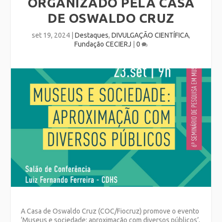
ORGANIZADO PELA CASA
DE OSWALDO CRUZ
set 19, 2024
|
Destaques
,
DIVULGAÇÃO CIENTÍFICA
,
Fundação CECIERJ
|
0
A Casa de Oswaldo Cruz (COC/Fiocruz) promove o evento
‘Museus e sociedade: aproximação com diversos públicos’,