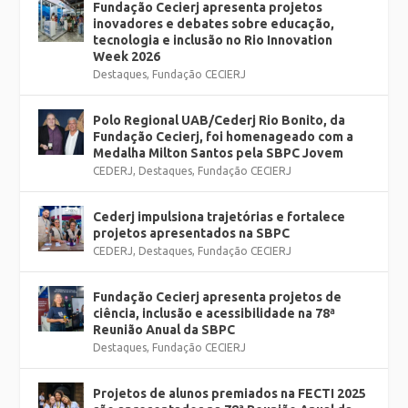
Fundação Cecierj apresenta projetos
inovadores e debates sobre educação,
tecnologia e inclusão no Rio Innovation
Week 2026
Destaques
,
Fundação CECIERJ
Polo Regional UAB/Cederj Rio Bonito, da
Fundação Cecierj, foi homenageado com a
Medalha Milton Santos pela SBPC Jovem
CEDERJ
,
Destaques
,
Fundação CECIERJ
Cederj impulsiona trajetórias e fortalece
projetos apresentados na SBPC
CEDERJ
,
Destaques
,
Fundação CECIERJ
Fundação Cecierj apresenta projetos de
ciência, inclusão e acessibilidade na 78ª
Reunião Anual da SBPC
Destaques
,
Fundação CECIERJ
Projetos de alunos premiados na FECTI 2025