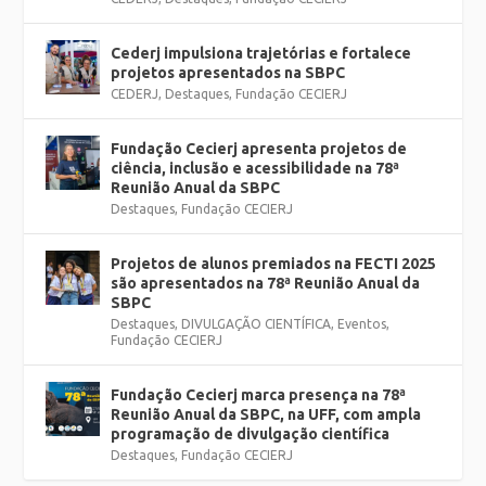
Cederj impulsiona trajetórias e fortalece
projetos apresentados na SBPC
CEDERJ
,
Destaques
,
Fundação CECIERJ
Fundação Cecierj apresenta projetos de
ciência, inclusão e acessibilidade na 78ª
Reunião Anual da SBPC
Destaques
,
Fundação CECIERJ
Projetos de alunos premiados na FECTI 2025
são apresentados na 78ª Reunião Anual da
SBPC
Destaques
,
DIVULGAÇÃO CIENTÍFICA
,
Eventos
,
Fundação CECIERJ
Fundação Cecierj marca presença na 78ª
Reunião Anual da SBPC, na UFF, com ampla
programação de divulgação científica
Destaques
,
Fundação CECIERJ