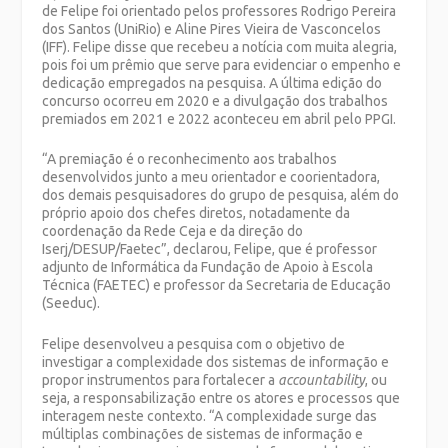
de Felipe foi orientado pelos professores Rodrigo Pereira
dos Santos (UniRio) e Aline Pires Vieira de Vasconcelos
(IFF). Felipe disse que recebeu a notícia com muita alegria,
pois foi um prêmio que serve para evidenciar o empenho e
dedicação empregados na pesquisa. A última edição do
concurso ocorreu em 2020 e a divulgação dos trabalhos
premiados em 2021 e 2022 aconteceu em abril pelo PPGI.
“A premiação é o reconhecimento aos trabalhos
desenvolvidos junto a meu orientador e coorientadora,
dos demais pesquisadores do grupo de pesquisa, além do
próprio apoio dos chefes diretos, notadamente da
coordenação da Rede Ceja e da direção do
Iserj/DESUP/Faetec”, declarou, Felipe, que é professor
adjunto de Informática da Fundação de Apoio à Escola
Técnica (FAETEC) e professor da Secretaria de Educação
(Seeduc).
Felipe desenvolveu a pesquisa com o objetivo de
investigar a complexidade dos sistemas de informação e
propor instrumentos para fortalecer a
accountability
, ou
seja, a responsabilização entre os atores e processos que
interagem neste contexto. “A complexidade surge das
múltiplas combinações de sistemas de informação e