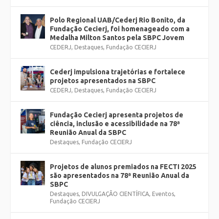
Polo Regional UAB/Cederj Rio Bonito, da
Fundação Cecierj, foi homenageado com a
Medalha Milton Santos pela SBPC Jovem
CEDERJ
,
Destaques
,
Fundação CECIERJ
Cederj impulsiona trajetórias e fortalece
projetos apresentados na SBPC
CEDERJ
,
Destaques
,
Fundação CECIERJ
Fundação Cecierj apresenta projetos de
ciência, inclusão e acessibilidade na 78ª
Reunião Anual da SBPC
Destaques
,
Fundação CECIERJ
Projetos de alunos premiados na FECTI 2025
são apresentados na 78ª Reunião Anual da
SBPC
Destaques
,
DIVULGAÇÃO CIENTÍFICA
,
Eventos
,
Fundação CECIERJ