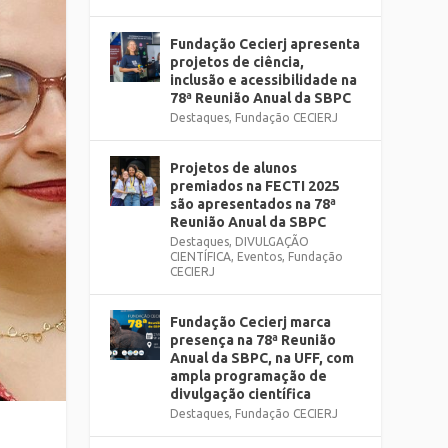
Fundação Cecierj apresenta
projetos de ciência,
inclusão e acessibilidade na
78ª Reunião Anual da SBPC
Destaques
,
Fundação CECIERJ
Projetos de alunos
premiados na FECTI 2025
são apresentados na 78ª
Reunião Anual da SBPC
Destaques
,
DIVULGAÇÃO
CIENTÍFICA
,
Eventos
,
Fundação
CECIERJ
Fundação Cecierj marca
presença na 78ª Reunião
Anual da SBPC, na UFF, com
ampla programação de
divulgação científica
Destaques
,
Fundação CECIERJ