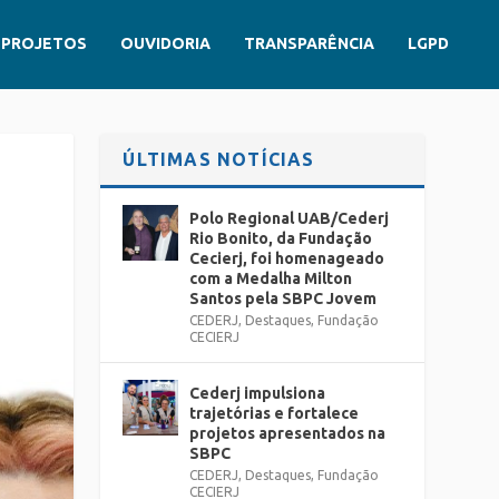
PROJETOS
OUVIDORIA
TRANSPARÊNCIA
LGPD
ÚLTIMAS NOTÍCIAS
Polo Regional UAB/Cederj
Rio Bonito, da Fundação
Cecierj, foi homenageado
com a Medalha Milton
Santos pela SBPC Jovem
CEDERJ
,
Destaques
,
Fundação
CECIERJ
Cederj impulsiona
trajetórias e fortalece
projetos apresentados na
SBPC
CEDERJ
,
Destaques
,
Fundação
CECIERJ