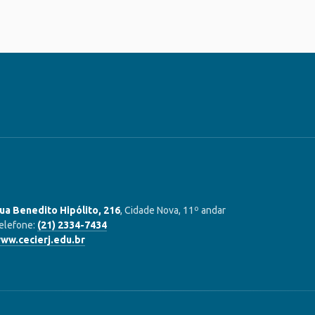
ua Benedito Hipólito, 216
, Cidade Nova, 11º andar
elefone:
(21) 2334-7434
ww.cecierj.edu.br