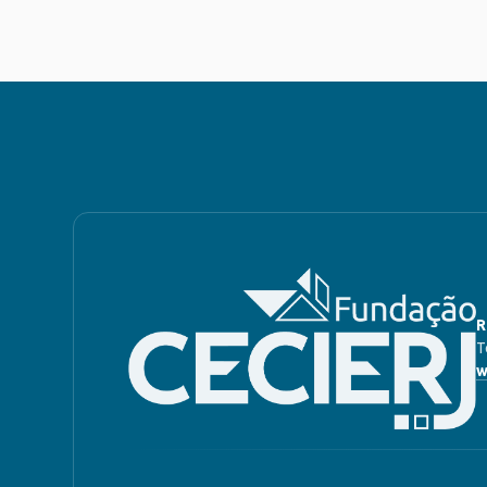
R
T
w