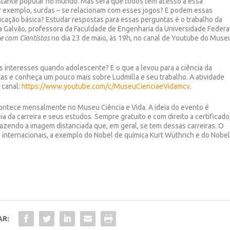
stante popular no mundo. Mas será que todos têm acesso a essa
r exemplo, surdas – se relacionam com esses jogos? E podem essas
ucação básica? Estudar respostas para essas perguntas é o trabalho da
a Galvão, professora da Faculdade de Engenharia da Universidade Federa
e com Cientistas
no dia 23 de maio, às 19h, no canal de Youtube do Muse
 interesses quando adolescente? E o que a levou para a ciência da
as e conheça um pouco mais sobre Ludmilla e seu trabalho. A atividade
 canal:
https://www.youtube.com/c/MuseuCienciaeVidamcv
.
ntece mensalmente no Museu Ciência e Vida. A ideia do evento é
eia da carreira e seus estudos. Sempre gratuito e com direito a certificado
fazendo a imagem distanciada que, em geral, se tem dessas carreiras. O
internacionais, a exemplo do Nobel de química Kurt Wüthrich e do Nobe
AR: