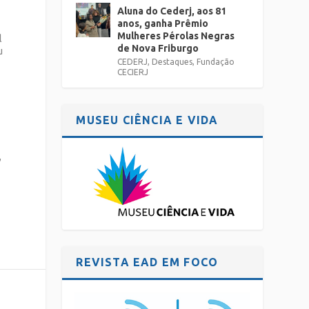
Aluna do Cederj, aos 81
anos, ganha Prêmio
Mulheres Pérolas Negras
l
de Nova Friburgo
u
CEDERJ
,
Destaques
,
Fundação
CECIERJ
MUSEU CIÊNCIA E VIDA
,
l
REVISTA EAD EM FOCO