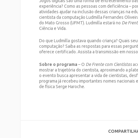
Jogos digitais são uma forma de entretenimento ba
experiência? Como as pessoas com deficiência – po
atividades ajudar na inclusão dessas crianças na ed
cientista da computação Ludmilla Fernandes Oliveir
do Mato Grosso (UFMT). Ludmilla estará no
De Frent
Ciência e Vida.
Do que Ludmilla gostava quando criança? Quais seus
computação? Saiba as respostas para essas pergunt
oferece certificado. Assista a transmissão em nosso
Sobre o programa
– O
De Frente com Cientistas
aco
mostrar a trajetória do cientista, aproximando a plat
o evento busca apresentar a vida de cientistas, des
programa já recebeu importantes nomes nacionais e 
de física Serge Haroche.
COMPARTILH