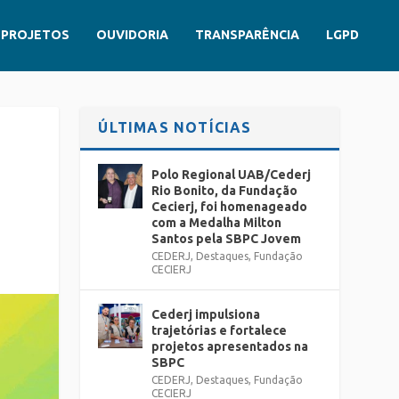
PROJETOS
OUVIDORIA
TRANSPARÊNCIA
LGPD
ÚLTIMAS NOTÍCIAS
Polo Regional UAB/Cederj
Rio Bonito, da Fundação
Cecierj, foi homenageado
com a Medalha Milton
Santos pela SBPC Jovem
CEDERJ
,
Destaques
,
Fundação
CECIERJ
Cederj impulsiona
trajetórias e fortalece
projetos apresentados na
SBPC
CEDERJ
,
Destaques
,
Fundação
CECIERJ