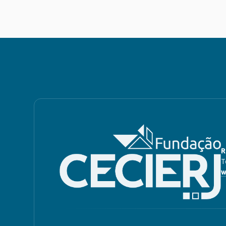
R
T
w