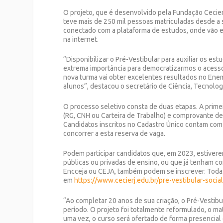
O projeto, que é desenvolvido pela Fundação Cecierj
teve mais de 250 mil pessoas matriculadas desde a s
conectado com a plataforma de estudos, onde vão enc
na internet.
“Disponibilizar o Pré-Vestibular para auxiliar os e
extrema importância para democratizarmos o acesso
nova turma vai obter excelentes resultados no Enem
alunos”, destacou o secretário de Ciência, Tecnologi
O processo seletivo consta de duas etapas. A prime
(RG, CNH ou Carteira de Trabalho) e comprovante de e
Candidatos inscritos no Cadastro Único contam com
concorrer a esta reserva de vaga.
Podem participar candidatos que, em 2023, estivere
públicas ou privadas de ensino, ou que já tenham c
Encceja ou CEJA, também podem se inscrever. Todas 
em
https://www.cecierj.edu.br/pre-vestibular-soci
“Ao completar 20 anos de sua criação, o Pré-Vestib
período. O projeto foi totalmente reformulado, o ma
uma vez, o curso será ofertado de forma presencial 