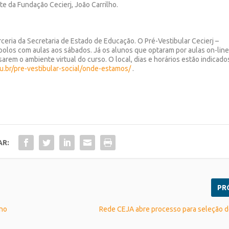
e da Fundação Cecierj, João Carrilho.
rceria da Secretaria de Estado de Educação. O Pré-Vestibular Cecierj –
s polos com aulas aos sábados. Já os alunos que optaram por aulas on-lin
sarem o ambiente virtual do curso. O local, dias e horários estão indicado
u.br/pre-vestibular-social/onde-estamos/
.
AR:
PR
 no
Rede CEJA abre processo para seleção d