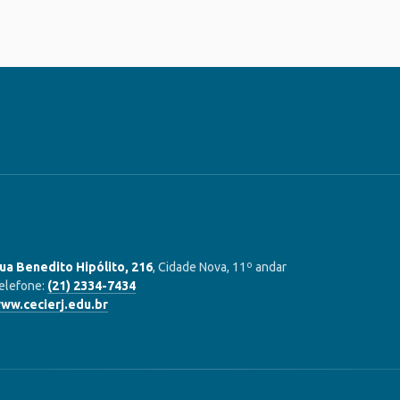
ua Benedito Hipólito, 216
, Cidade Nova, 11º andar
elefone:
(21) 2334-7434
ww.cecierj.edu.br