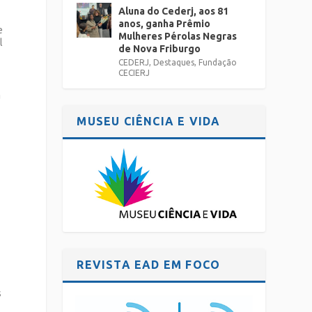
Aluna do Cederj, aos 81
anos, ganha Prêmio
e
Mulheres Pérolas Negras
l
de Nova Friburgo
CEDERJ
,
Destaques
,
Fundação
CECIERJ
a
MUSEU CIÊNCIA E VIDA
REVISTA EAD EM FOCO
s