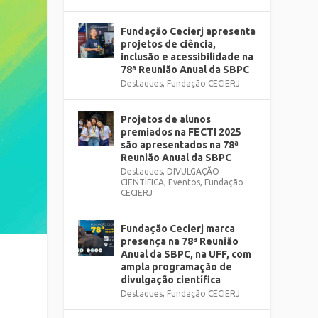
Fundação Cecierj apresenta
projetos de ciência,
inclusão e acessibilidade na
78ª Reunião Anual da SBPC
Destaques
,
Fundação CECIERJ
Projetos de alunos
premiados na FECTI 2025
são apresentados na 78ª
Reunião Anual da SBPC
Destaques
,
DIVULGAÇÃO
CIENTÍFICA
,
Eventos
,
Fundação
CECIERJ
Fundação Cecierj marca
presença na 78ª Reunião
Anual da SBPC, na UFF, com
ampla programação de
divulgação científica
Destaques
,
Fundação CECIERJ