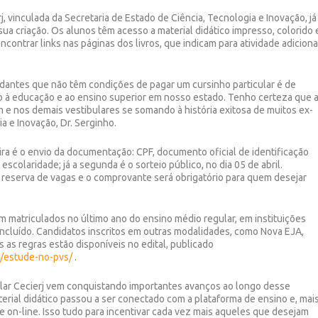
, vinculada da Secretaria de Estado de Ciência, Tecnologia e Inovação, já
ua criação. Os alunos têm acesso a material didático impresso, colorido 
ontrar links nas páginas dos livros, que indicam para atividade adiciona
studantes que não têm condições de pagar um cursinho particular é de
 à educação e ao ensino superior em nosso estado. Tenho certeza que 
 e nos demais vestibulares se somando à história exitosa de muitos ex-
a e Inovação, Dr. Serginho.
ira é o envio da documentação: CPF, documento oficial de identificação
scolaridade; já a segunda é o sorteio público, no dia 05 de abril.
 reserva de vagas e o comprovante será obrigatório para quem desejar
m matriculados no último ano do ensino médio regular, em instituições
oncluído. Candidatos inscritos em outras modalidades, como Nova EJA,
as regras estão disponíveis no edital, publicado
al/estude-no-pvs/
.
ular Cecierj vem conquistando importantes avanços ao longo desse
terial didático passou a ser conectado com a plataforma de ensino e, mai
e on-line. Isso tudo para incentivar cada vez mais aqueles que desejam