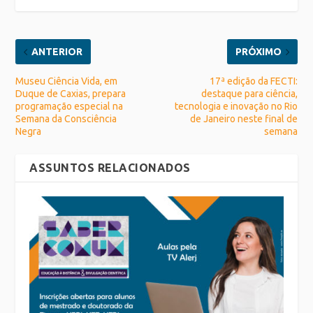
ANTERIOR
PRÓXIMO
Museu Ciência Vida, em
17ª edição da FECTI:
Duque de Caxias, prepara
destaque para ciência,
programação especial na
tecnologia e inovação no Rio
Semana da Consciência
de Janeiro neste final de
Negra
semana
ASSUNTOS RELACIONADOS