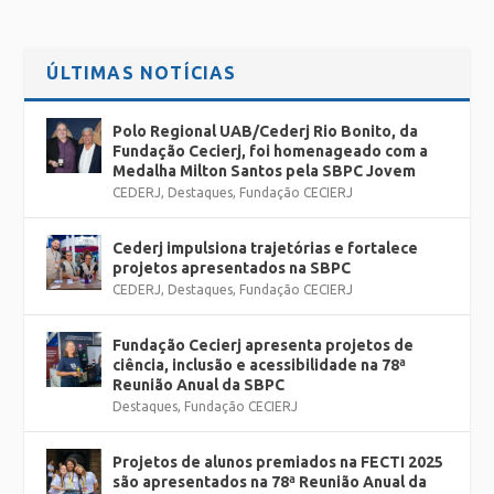
ÚLTIMAS NOTÍCIAS
Polo Regional UAB/Cederj Rio Bonito, da
Fundação Cecierj, foi homenageado com a
Medalha Milton Santos pela SBPC Jovem
CEDERJ
,
Destaques
,
Fundação CECIERJ
Cederj impulsiona trajetórias e fortalece
projetos apresentados na SBPC
CEDERJ
,
Destaques
,
Fundação CECIERJ
Fundação Cecierj apresenta projetos de
ciência, inclusão e acessibilidade na 78ª
Reunião Anual da SBPC
Destaques
,
Fundação CECIERJ
Projetos de alunos premiados na FECTI 2025
são apresentados na 78ª Reunião Anual da