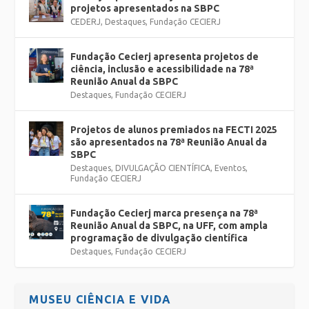
projetos apresentados na SBPC
CEDERJ
,
Destaques
,
Fundação CECIERJ
Fundação Cecierj apresenta projetos de
ciência, inclusão e acessibilidade na 78ª
Reunião Anual da SBPC
Destaques
,
Fundação CECIERJ
Projetos de alunos premiados na FECTI 2025
são apresentados na 78ª Reunião Anual da
SBPC
Destaques
,
DIVULGAÇÃO CIENTÍFICA
,
Eventos
,
Fundação CECIERJ
Fundação Cecierj marca presença na 78ª
Reunião Anual da SBPC, na UFF, com ampla
programação de divulgação científica
Destaques
,
Fundação CECIERJ
MUSEU CIÊNCIA E VIDA