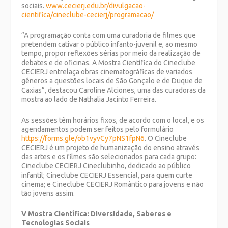
sociais.
www.cecierj.edu.br/divulgacao-
cientifica/cineclube-cecierj/programacao/
“A programação conta com uma curadoria de filmes que
pretendem cativar o público infanto-juvenil e, ao mesmo
tempo, propor reflexões sérias por meio da realização de
debates e de oficinas. A Mostra Científica do Cineclube
CECIERJ entrelaça obras cinematográficas de variados
gêneros a questões locais de São Gonçalo e de Duque de
Caxias”, destacou Caroline Alciones, uma das curadoras da
mostra ao lado de Nathalia Jacinto Ferreira.
As sessões têm horários fixos, de acordo com o local, e os
agendamentos podem ser feitos pelo formulário
https://forms.gle/ob1vyvCy7pNS1fpN6
. O Cineclube
CECIERJ é um projeto de humanização do ensino através
das artes e os filmes são selecionados para cada grupo:
Cineclube CECIERJ Cineclubinho, dedicado ao público
infantil; Cineclube CECIERJ Essencial, para quem curte
cinema; e Cineclube CECIERJ Romântico para jovens e não
tão jovens assim.
V Mostra Científica: Diversidade, Saberes e
Tecnologias Sociais