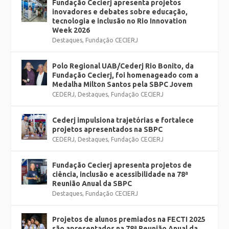
Fundação Cecierj apresenta projetos
inovadores e debates sobre educação,
tecnologia e inclusão no Rio Innovation
Week 2026
Destaques
,
Fundação CECIERJ
Polo Regional UAB/Cederj Rio Bonito, da
Fundação Cecierj, foi homenageado com a
Medalha Milton Santos pela SBPC Jovem
CEDERJ
,
Destaques
,
Fundação CECIERJ
Cederj impulsiona trajetórias e fortalece
projetos apresentados na SBPC
CEDERJ
,
Destaques
,
Fundação CECIERJ
Fundação Cecierj apresenta projetos de
ciência, inclusão e acessibilidade na 78ª
Reunião Anual da SBPC
Destaques
,
Fundação CECIERJ
Projetos de alunos premiados na FECTI 2025
são apresentados na 78ª Reunião Anual da