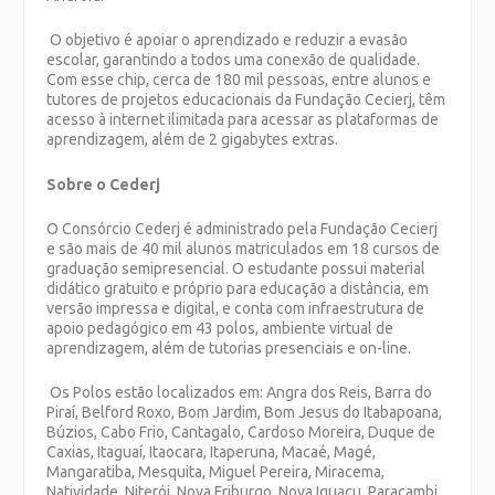
O objetivo é apoiar o aprendizado e reduzir a evasão
escolar, garantindo a todos uma conexão de qualidade.
Com esse chip, cerca de 180 mil pessoas, entre alunos e
tutores de projetos educacionais da Fundação Cecierj, têm
acesso à internet ilimitada para acessar as plataformas de
aprendizagem, além de 2 gigabytes extras.
Sobre o Cederj
O Consórcio Cederj é administrado pela Fundação Cecierj
e são mais de 40 mil alunos matriculados em 18 cursos de
graduação semipresencial.
O estudante possui material
didático gratuito e próprio para educação a distância, em
versão impressa e digital, e conta com infraestrutura de
apoio pedagógico em 43 polos, ambiente virtual de
aprendizagem, além de tutorias presenciais e on-line.
Os Polos estão localizados em: Angra dos Reis, Barra do
Piraí, Belford Roxo, Bom Jardim, Bom Jesus do Itabapoana,
Búzios, Cabo Frio, Cantagalo, Cardoso Moreira, Duque de
Caxias, Itaguaí, Itaocara, Itaperuna, Macaé, Magé,
Mangaratiba, Mesquita, Miguel Pereira, Miracema,
Natividade, Niterói, Nova Friburgo, Nova Iguaçu, Paracambi,