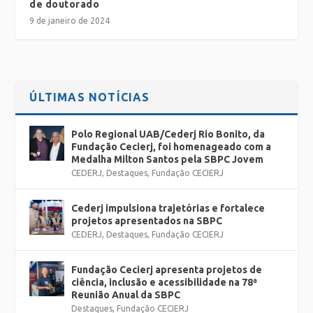
de doutorado
9 de janeiro de 2024
ÚLTIMAS NOTÍCIAS
Polo Regional UAB/Cederj Rio Bonito, da
Fundação Cecierj, foi homenageado com a
Medalha Milton Santos pela SBPC Jovem
CEDERJ
,
Destaques
,
Fundação CECIERJ
Cederj impulsiona trajetórias e fortalece
projetos apresentados na SBPC
CEDERJ
,
Destaques
,
Fundação CECIERJ
Fundação Cecierj apresenta projetos de
ciência, inclusão e acessibilidade na 78ª
Reunião Anual da SBPC
Destaques
,
Fundação CECIERJ