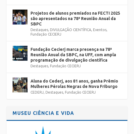
Projetos de alunos premiados na FECTI 2025
são apresentados na 78ª Reunião Anual da
SBPC
Destaques
,
DIVULGAÇÃO CIENTÍFICA
,
Eventos
,
Fundação CECIERJ
Fundação Cecierj marca presença na 78ª
Reunião Anual da SBPC, na UFF, com ampla
programação de divulgação científica
Destaques
,
Fundação CECIERJ
Aluna do Cederj, aos 81 anos, ganha Prêmio
Mulheres Pérolas Negras de Nova Friburgo
CEDERJ
,
Destaques
,
Fundação CECIERJ
MUSEU CIÊNCIA E VIDA