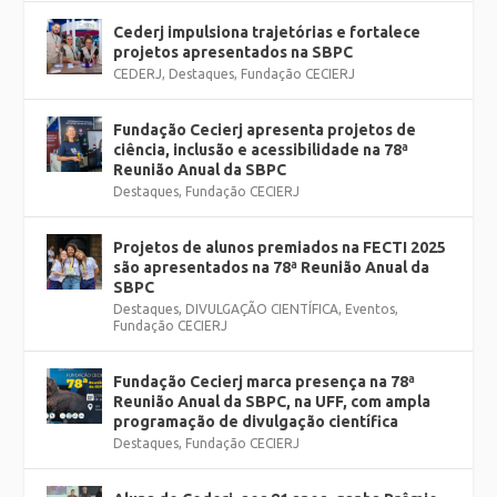
Cederj impulsiona trajetórias e fortalece
projetos apresentados na SBPC
CEDERJ
,
Destaques
,
Fundação CECIERJ
Fundação Cecierj apresenta projetos de
ciência, inclusão e acessibilidade na 78ª
Reunião Anual da SBPC
Destaques
,
Fundação CECIERJ
Projetos de alunos premiados na FECTI 2025
são apresentados na 78ª Reunião Anual da
SBPC
Destaques
,
DIVULGAÇÃO CIENTÍFICA
,
Eventos
,
Fundação CECIERJ
Fundação Cecierj marca presença na 78ª
Reunião Anual da SBPC, na UFF, com ampla
programação de divulgação científica
Destaques
,
Fundação CECIERJ