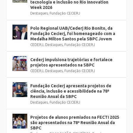
tecnologia e inclusão no Rio Innovation
Week 2026
Destaques
,
Fundação CECIERJ
Polo Regional UAB/Cederj Rio Bonito, da
Fundação Cecierj, foi homenageado com a
Medalha Milton Santos pela SBPC Jovem
CEDERJ
,
Destaques
,
Fundação CECIERJ
Cederj impulsiona trajetórias e fortalece
projetos apresentados na SBPC
CEDERJ
,
Destaques
,
Fundação CECIERJ
Fundação Cecierj apresenta projetos de
ciência, inclusão e acessibilidade na 78ª
Reunião Anual da SBPC
Destaques
,
Fundação CECIERJ
Projetos de alunos premiados na FECTI 2025
são apresentados na 78ª Reunião Anual da
SBPC