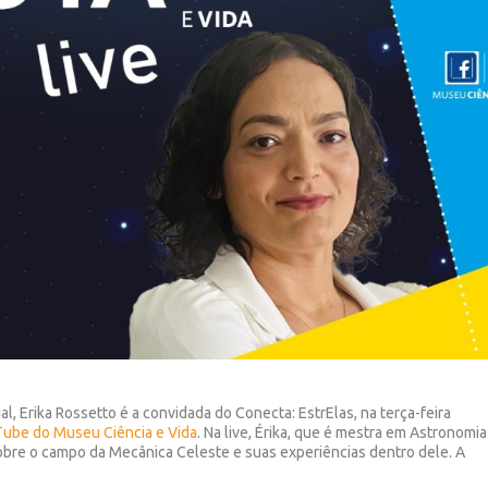
l, Erika Rossetto é a convidada do Conecta: EstrElas, na terça-feira
ube do Museu Ciência e Vida
. Na live, Érika, que é mestra em Astronomia
obre o campo da Mecânica Celeste e suas experiências dentro dele. A