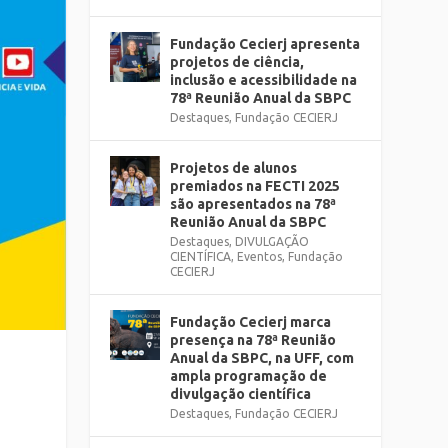
Fundação Cecierj apresenta
projetos de ciência,
inclusão e acessibilidade na
78ª Reunião Anual da SBPC
Destaques
,
Fundação CECIERJ
Projetos de alunos
premiados na FECTI 2025
são apresentados na 78ª
Reunião Anual da SBPC
Destaques
,
DIVULGAÇÃO
CIENTÍFICA
,
Eventos
,
Fundação
CECIERJ
Fundação Cecierj marca
presença na 78ª Reunião
Anual da SBPC, na UFF, com
ampla programação de
divulgação científica
Destaques
,
Fundação CECIERJ