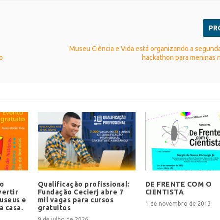
PR
Museu Ciência e Vida está organizando a segund
o
hackathon para meninas 
no
Qualificação profissional:
DE FRENTE COM O
ertir
Fundação Cecierj abre 7
CIENTISTA
useus e
mil vagas para cursos
1 de novembro de 2013
a casa.
gratuitos
9 de julho de 2026