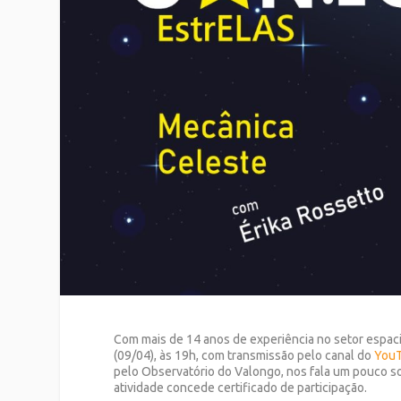
Com mais de 14 anos de experiência no setor espacia
(09/04), às 19h, com transmissão pelo canal do
YouT
pelo Observatório do Valongo, nos fala um pouco s
atividade concede certificado de participação.