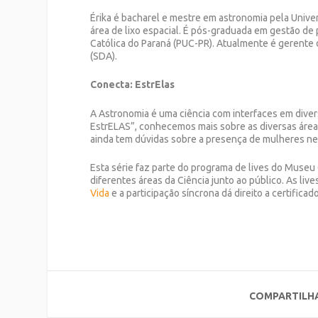
Érika é bacharel e mestre em astronomia pela Unive
área de lixo espacial. É pós-graduada em gestão de 
Católica do Paraná (PUC-PR). Atualmente é gerente d
(SDA).
Conecta: EstrElas
A Astronomia é uma ciência com interfaces em diver
EstrELAS”, conhecemos mais sobre as diversas área
ainda tem dúvidas sobre a presença de mulheres nest
Esta série faz parte do programa de lives do Museu 
diferentes áreas da Ciência junto ao público. As li
Vida
e a participação síncrona dá direito a certificado
COMPARTILH