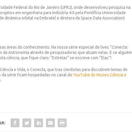
rsidade Federal do Rio de Janeiro (UFRJ), onde desenvolveu pesquisa na
projetos em engenharia para indústria 4.0 pela Pontifícia Universidade
e dinâmica orbital na Embratel e diretora da Space Data Association)
sas áreas do conhecimento. Na nossa série especial de lives “Conecta:
s da Astronomia através de pesquisadoras que atuam nelas. E se alguém
a ciência, que fique claro: “Estrelas” se escreve com “Elas”!
Ciência e Vida, o Conecta, que traz cientistas para discutirem temas de
ves da série ficam hospedadas no canal do
YouTube do Museu Ciência e
.
AR: