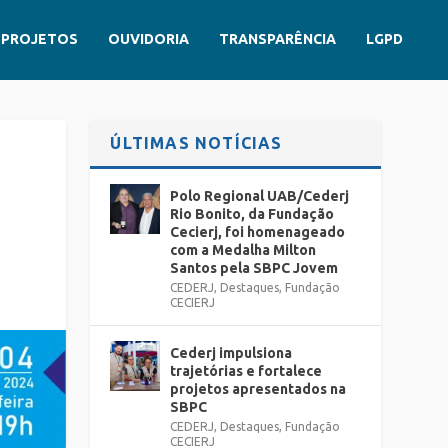
PROJETOS
OUVIDORIA
TRANSPARÊNCIA
LGPD
ÚLTIMAS NOTÍCIAS
Polo Regional UAB/Cederj
Rio Bonito, da Fundação
Cecierj, foi homenageado
com a Medalha Milton
Santos pela SBPC Jovem
CEDERJ
,
Destaques
,
Fundação
CECIERJ
Cederj impulsiona
trajetórias e fortalece
projetos apresentados na
SBPC
CEDERJ
,
Destaques
,
Fundação
CECIERJ