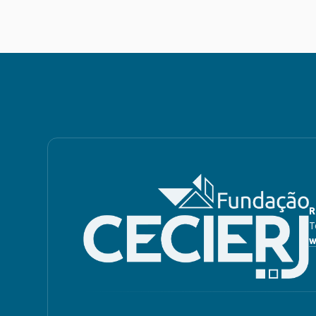
R
T
w