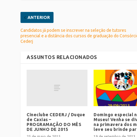
ANTERIOR
Candidatos já podem se inscrever na seleção de tutores
presencial e a distância dos cursos de graduação do Consórci
Cederj
ASSUNTOS RELACIONADOS
Cineclube CEDERJ / Duque
Domingo especial 
de Caxias –
Museu! Venha se div
PROGRAMAÇÃO DO MÊS
na primavera dos m
DE JUNHO DE 2015
leve seu brinde par
25 de maio de 2015
19 de setembro de 2013