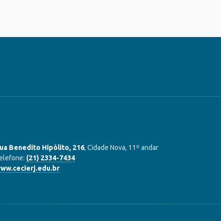
ua Benedito Hipólito, 216
, Cidade Nova, 11º andar
elefone:
(21) 2334-7434
ww.cecierj.edu.br