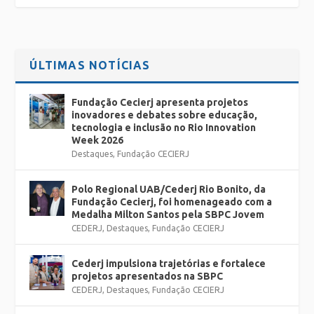
ÚLTIMAS NOTÍCIAS
Fundação Cecierj apresenta projetos
inovadores e debates sobre educação,
tecnologia e inclusão no Rio Innovation
Week 2026
Destaques
,
Fundação CECIERJ
Polo Regional UAB/Cederj Rio Bonito, da
Fundação Cecierj, foi homenageado com a
Medalha Milton Santos pela SBPC Jovem
CEDERJ
,
Destaques
,
Fundação CECIERJ
Cederj impulsiona trajetórias e fortalece
projetos apresentados na SBPC
CEDERJ
,
Destaques
,
Fundação CECIERJ