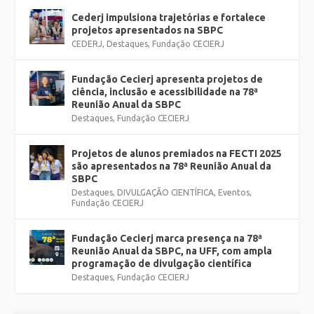
Cederj impulsiona trajetórias e fortalece
projetos apresentados na SBPC
CEDERJ
,
Destaques
,
Fundação CECIERJ
Fundação Cecierj apresenta projetos de
ciência, inclusão e acessibilidade na 78ª
Reunião Anual da SBPC
Destaques
,
Fundação CECIERJ
Projetos de alunos premiados na FECTI 2025
são apresentados na 78ª Reunião Anual da
SBPC
Destaques
,
DIVULGAÇÃO CIENTÍFICA
,
Eventos
,
Fundação CECIERJ
Fundação Cecierj marca presença na 78ª
Reunião Anual da SBPC, na UFF, com ampla
programação de divulgação científica
Destaques
,
Fundação CECIERJ