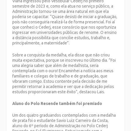
Viana ingressou pelo Vestibular Cederj no primeiro
semestre de 2023 e, como ela atua no serviço público, a
Administração tornou-se uma área natural em que ela
poderia se capacitar. “Quase desisti de iniciar a graduação,
pois não conseguiria realizá-la de forma presencial. Foi aí
que conheci o Cederj, esse consórcio que nos oportuniza
ingressar em universidades públicas de renome. O ensino
a distância possibilita que concilie estudos, trabalho e,
principalmente, a maternidade”.
Sobre a conquista da medalha, ela disse que não criou
muita expectativa, porque se inscreveu no último dia. “Foi
uma alegria saber que além de medalhista, seria
contemplada com o ouro! Encaminhei a notícia aos meus
familiares e colegas de trabalho e de graduação, que
vibraram comigo. Estou contente pela decisão de me
permitir retornar à academia e ver que a dedicação pelos
estudos proporcionaram este êxito”, destacou Lais.
Aluno do Polo Resende também foi premiado
Um dos quatro graduandos contemplados com a medalha
de prata foi o estudante Savio Luiz Carneiro da Costa,
aluno do 6º período de Administração no Polo Cederj