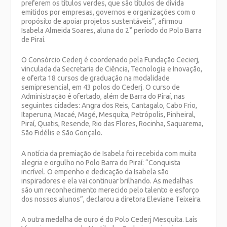
preferem os títulos verdes, que são títulos de dívida
emitidos por empresas, governos e organizações com o
propósito de apoiar projetos sustentáveis”, afirmou
Isabela Almeida Soares, aluna do 2° período do Polo Barra
de Piraí.
O Consórcio Cederj é coordenado pela Fundação Cecierj,
vinculada da Secretaria de Ciência, Tecnologia e Inovação,
e oferta 18 cursos de graduação na modalidade
semipresencial, em 43 polos do Cederj. O curso de
Administração é ofertado, além de Barra do Piraí, nas
seguintes cidades: Angra dos Reis, Cantagalo, Cabo Frio,
Itaperuna, Macaé, Magé, Mesquita, Petrópolis, Pinheiral,
Piraí, Quatis, Resende, Rio das Flores, Rocinha, Saquarema,
São Fidélis e São Gonçalo.
A notícia da premiação de Isabela foi recebida com muita
alegria e orgulho no Polo Barra do Piraí: “Conquista
incrível. O empenho e dedicação da Isabela são
inspiradores e ela vai continuar brilhando. As medalhas
são um reconhecimento merecido pelo talento e esforço
dos nossos alunos”, declarou a diretora Eleviane Teixeira.
A outra medalha de ouro é do Polo Cederj Mesquita. Laís