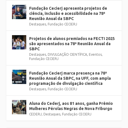
Fundação Cecierj apresenta projetos de
ciência, inclusão e acessibilidade na 78ª
Reunião Anual da SBPC
Destaques
,
Fundação CECIERJ
Projetos de alunos premiados na FECTI 2025
são apresentados na 78ª Reunião Anual da
SBPC
Destaques
,
DIVULGAÇÃO CIENTÍFICA
,
Eventos
,
Fundação CECIERJ
Fundação Cecierj marca presença na 78ª
Reunião Anual da SBPC, na UFF, com ampla
programação de divulgação científica
Destaques
,
Fundação CECIERJ
Aluna do Cederj, aos 81 anos, ganha Prêmio
Mulheres Pérolas Negras de Nova Friburgo
CEDERJ
,
Destaques
,
Fundação CECIERJ