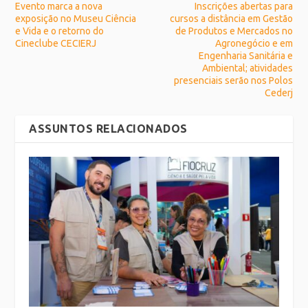
Evento marca a nova
Inscrições abertas para
exposição no Museu Ciência
cursos a distância em Gestão
e Vida e o retorno do
de Produtos e Mercados no
Cineclube CECIERJ
Agronegócio e em
Engenharia Sanitária e
Ambiental; atividades
presenciais serão nos Polos
Cederj
ASSUNTOS RELACIONADOS