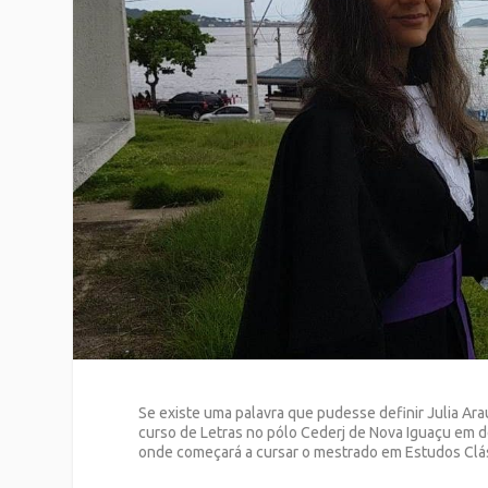
Se existe uma palavra que pudesse definir Julia Ar
curso de Letras no pólo Cederj de Nova Iguaçu em d
onde começará a cursar o mestrado em Estudos Clás