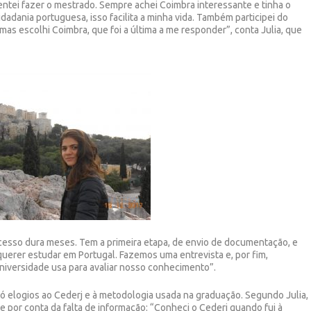
entei fazer o mestrado. Sempre achei Coimbra interessante e tinha o
adania portuguesa, isso facilita a minha vida. Também participei do
mas escolhi Coimbra, que foi a última a me responder”, conta Julia, que
cesso dura meses. Tem a primeira etapa, de envio de documentação, e
uerer estudar em Portugal. Fazemos uma entrevista e, por fim,
niversidade usa para avaliar nosso conhecimento”.
só elogios ao Cederj e à metodologia usada na graduação. Segundo Julia,
e por conta da falta de informação: “Conheci o Cederj quando fui à