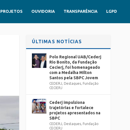
PROJETOS
OUVIDORIA
TRANSPARÊNCIA
LGPD
ÚLTIMAS NOTÍCIAS
Polo Regional UAB/Cederj
Rio Bonito, da Fundação
Cecierj, foi homenageado
com a Medalha Milton
Santos pela SBPC Jovem
CEDERJ
,
Destaques
,
Fundação
CECIERJ
Cederj impulsiona
trajetórias e fortalece
projetos apresentados na
SBPC
CEDERJ
,
Destaques
,
Fundação
CECIERJ