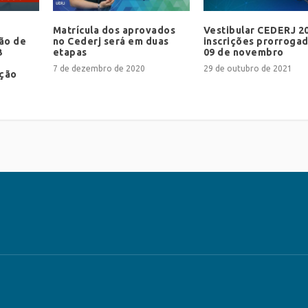
Matrícula dos aprovados
Vestibular CEDERJ 20
ção de
no Cederj será em duas
inscrições prorrogad
B
etapas
09 de novembro
7 de dezembro de 2020
29 de outubro de 2021
ação