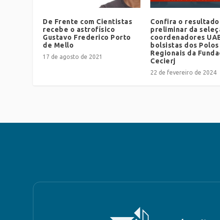
De Frente com Cientistas
Confira o resultado
recebe o astrofísico
preliminar da sele
Gustavo Frederico Porto
coordenadores UA
de Mello
bolsistas dos Polos
Regionais da Fund
17 de agosto de 2021
Cecierj
22 de fevereiro de 2024