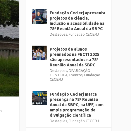
Fundação Cecierj apresenta
projetos de ciência,
inclusão e acessibilidade na
78ª Reunião Anual da SBPC
Destaques
,
Fundação CECIERJ
Projetos de alunos
premiados na FECTI 2025
são apresentados na 78ª
Reunião Anual da SBPC
Destaques
,
DIVULGAÇÃO
CIENTÍFICA
,
Eventos
,
Fundação
CECIERJ
Fundação Cecierj marca
presença na 78ª Reunião
Anual da SBPC, na UFF, com
ampla programação de
o
divulgação científica
Destaques
,
Fundação CECIERJ