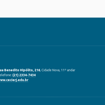
ua Benedito Hipólito, 216
, Cidade Nova, 11º andar
elefone:
(21) 2334-7434
ww.cecierj.edu.br