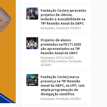
Fundação Cecierj apresenta
projetos de ciência,
inclusão e acessibilidade na
78ª Reunião Anual da SBPC
Destaques
,
Fundação CECIERJ
Projetos de alunos
premiados na FECTI 2025
são apresentados na 78ª
Reunião Anual da SBPC
Destaques
,
DIVULGAÇÃO
CIENTÍFICA
,
Eventos
,
Fundação
CECIERJ
Fundação Cecierj marca
presença na 78ª Reunião
Anual da SBPC, na UFF, com
ampla programação de
divulgação científica
Destaques
,
Fundação CECIERJ