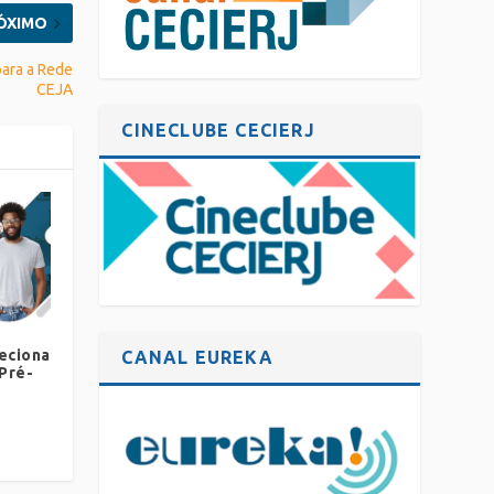
ÓXIMO
para a Rede
CEJA
CINECLUBE CECIERJ
eciona
CANAL EUREKA
 Pré-