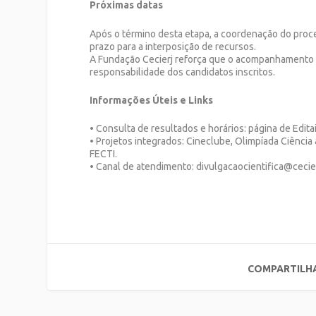
Próximas datas
Após o término desta etapa, a coordenação do proces
prazo para a interposição de recursos.
A Fundação Cecierj reforça que o acompanhamento diá
responsabilidade dos candidatos inscritos.
Informações Úteis e Links
• Consulta de resultados e horários: página de Edita
• Projetos integrados: Cineclube, Olimpíada Ciência 
FECTI.
• Canal de atendimento: divulgacaocientifica@cecie
COMPARTILH