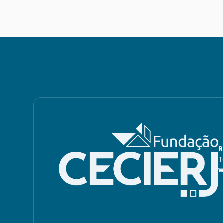
R
T
w