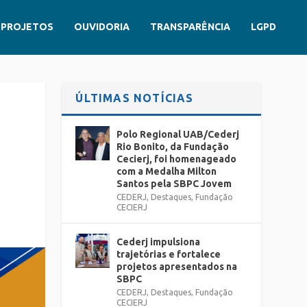
PROJETOS
OUVIDORIA
TRANSPARÊNCIA
LGPD
ÚLTIMAS NOTÍCIAS
Polo Regional UAB/Cederj
Rio Bonito, da Fundação
Cecierj, foi homenageado
com a Medalha Milton
Santos pela SBPC Jovem
CEDERJ
,
Destaques
,
Fundação
CECIERJ
Cederj impulsiona
trajetórias e fortalece
projetos apresentados na
SBPC
CEDERJ
,
Destaques
,
Fundação
CECIERJ