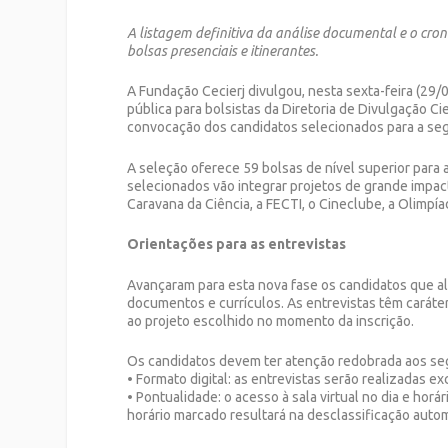
A listagem definitiva da análise documental e o cro
bolsas presenciais e itinerantes.
A Fundação Cecierj divulgou, nesta sexta-feira (29/05
pública para bolsistas da Diretoria de Divulgação Cie
convocação dos candidatos selecionados para a seg
A seleção oferece 59 bolsas de nível superior para 
selecionados vão integrar projetos de grande impac
Caravana da Ciência, a FECTI, o Cineclube, a Olimpíad
Orientações para as entrevistas
Avançaram para esta nova fase os candidatos que a
documentos e currículos. As entrevistas têm caráter 
ao projeto escolhido no momento da inscrição.
Os candidatos devem ter atenção redobrada aos se
• Formato digital: as entrevistas serão realizadas 
• Pontualidade: o acesso à sala virtual no dia e ho
horário marcado resultará na desclassificação autom