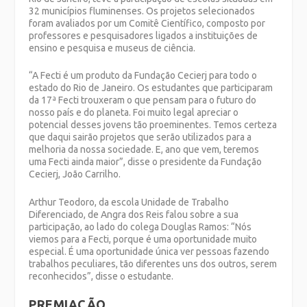
32 municípios fluminenses. Os projetos selecionados
foram avaliados por um Comitê Científico, composto por
professores e pesquisadores ligados a instituições de
ensino e pesquisa e museus de ciência.
“A Fecti é um produto da Fundação Cecierj para todo o
estado do Rio de Janeiro. Os estudantes que participaram
da 17ª Fecti trouxeram o que pensam para o futuro do
nosso país e do planeta. Foi muito legal apreciar o
potencial desses jovens tão proeminentes. Temos certeza
que daqui sairão projetos que serão utilizados para a
melhoria da nossa sociedade. E, ano que vem, teremos
uma Fecti ainda maior”, disse o presidente da Fundação
Cecierj, João Carrilho.
Arthur Teodoro, da escola Unidade de Trabalho
Diferenciado, de Angra dos Reis falou sobre a sua
participação, ao lado do colega Douglas Ramos: “Nós
viemos para a Fecti, porque é uma oportunidade muito
especial. É uma oportunidade única ver pessoas fazendo
trabalhos peculiares, tão diferentes uns dos outros, serem
reconhecidos”, disse o estudante.
PREMIAÇÃO