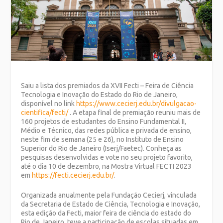
Saiu a lista dos premiados da XVII Fecti – Feira de Ciência
Tecnologia e Inovação do Estado do Rio de Janeiro,
disponível no link
https://www.cecierj.edu.br/divulgacao-
cientifica/fecti/
. A etapa final de premiação reuniu mais de
160 projetos de estudantes do Ensino Fundamental II,
Médio e Técnico, das redes pública e privada de ensino,
neste fim de semana (25 e 26), no Instituto de Ensino
Superior do Rio de Janeiro (Iserj/Faetec). Conheça as
pesquisas desenvolvidas e vote no seu projeto favorito,
até o dia 10 de dezembro, na Mostra Virtual FECTI 2023
em
https://fecti.cecierj.edu.br/
.
Organizada anualmente pela Fundação Cecierj, vinculada
da Secretaria de Estado de Ciência, Tecnologia e Inovação,
esta edição da Fecti, maior feira de ciência do estado do
Rio de Janeiro, teve a participação de escolas situadas em