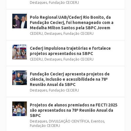
Destaques
,
Fundação CECIERJ
Polo Regional UAB/Cederj Rio Bonito, da
Fundação Cecierj, foi homenageado com a
Medalha Milton Santos pela SBPC Jovem
CEDERJ
,
Destaques
,
Fundação CECIERJ
Cederj impulsiona trajetórias e fortalece
projetos apresentados na SBPC
CEDERJ
,
Destaques
,
Fundação CECIERJ
Fundação Cecierj apresenta projetos de
ciência, inclusão e acessibilidade na 78ª
Reunião Anual da SBPC
Destaques
,
Fundação CECIERJ
Projetos de alunos premiados na FECTI 2025
são apresentados na 78ª Reunião Anual da
SBPC
Destaques
,
DIVULGAÇÃO CIENTÍFICA
,
Eventos
,
Fundação CECIERJ