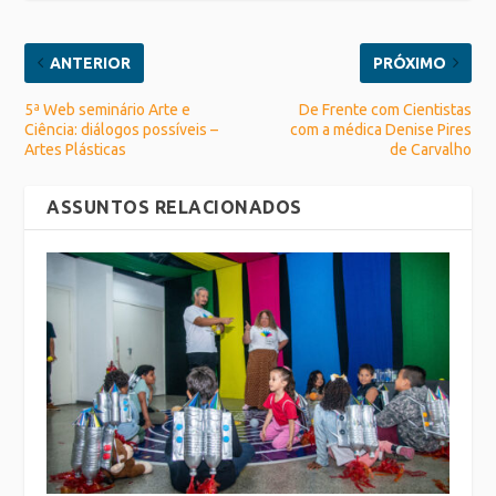
ANTERIOR
PRÓXIMO
5ª Web seminário Arte e
De Frente com Cientistas
Ciência: diálogos possíveis –
com a médica Denise Pires
Artes Plásticas
de Carvalho
ASSUNTOS RELACIONADOS