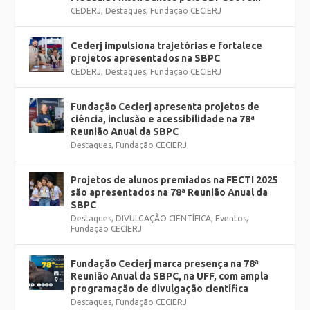
CEDERJ
,
Destaques
,
Fundação CECIERJ
Cederj impulsiona trajetórias e fortalece
projetos apresentados na SBPC
CEDERJ
,
Destaques
,
Fundação CECIERJ
Fundação Cecierj apresenta projetos de
ciência, inclusão e acessibilidade na 78ª
Reunião Anual da SBPC
Destaques
,
Fundação CECIERJ
Projetos de alunos premiados na FECTI 2025
são apresentados na 78ª Reunião Anual da
SBPC
Destaques
,
DIVULGAÇÃO CIENTÍFICA
,
Eventos
,
Fundação CECIERJ
Fundação Cecierj marca presença na 78ª
Reunião Anual da SBPC, na UFF, com ampla
programação de divulgação científica
Destaques
,
Fundação CECIERJ