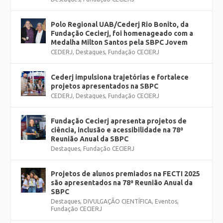
Polo Regional UAB/Cederj Rio Bonito, da
Fundação Cecierj, foi homenageado com a
Medalha Milton Santos pela SBPC Jovem
CEDERJ
,
Destaques
,
Fundação CECIERJ
Cederj impulsiona trajetórias e fortalece
projetos apresentados na SBPC
CEDERJ
,
Destaques
,
Fundação CECIERJ
Fundação Cecierj apresenta projetos de
ciência, inclusão e acessibilidade na 78ª
Reunião Anual da SBPC
Destaques
,
Fundação CECIERJ
Projetos de alunos premiados na FECTI 2025
são apresentados na 78ª Reunião Anual da
SBPC
Destaques
,
DIVULGAÇÃO CIENTÍFICA
,
Eventos
,
Fundação CECIERJ