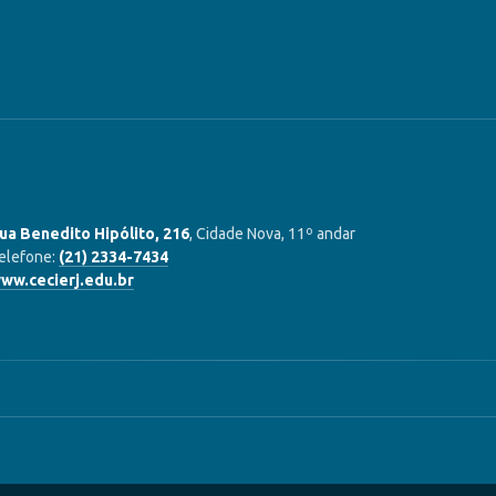
ua Benedito Hipólito, 216
, Cidade Nova, 11º andar
elefone:
(21) 2334-7434
ww.cecierj.edu.br