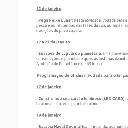
12 de janeiro
. Pega Peixe Lunar:
nesta atividade, voltada para a
pesca e as influências das fases da Lua, as marés, a
tradições do povo caiçara.
17 a 27 de janeiro
. Sessões de cúpula do planetário:
uma planetaris
constelações e planetas e quais as histórias da mitol
A lotação do Planetário é de 65 lugares.
Programação de oficinas (voltada para crianças
17 de janeiro
. Construindo seu cartão luminoso (LED CARD):
luminoso com led e papel alumínio.
18 de janeiro
. Batalha Naval Geográfica:
brincando, as criança