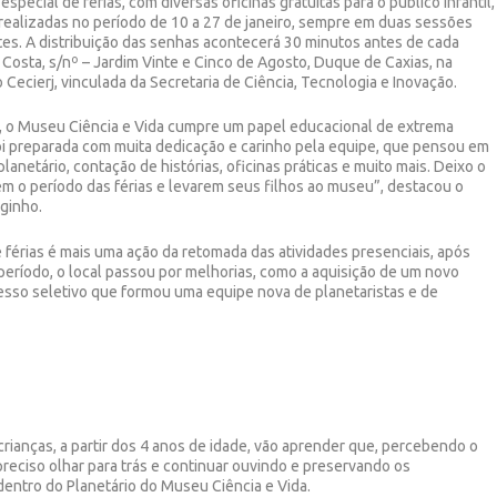
ecial de férias, com diversas oficinas gratuitas para o público infantil,
o realizadas no período de 10 a 27 de janeiro, sempre em duas sessões
tes. A distribuição das senhas acontecerá 30 minutos antes de cada
a Costa, s/nº – Jardim Vinte e Cinco de Agosto, Duque de Caxias, na
Cecierj, vinculada da Secretaria de Ciência, Tecnologia e Inovação.
ia, o Museu Ciência e Vida cumpre um papel educacional de extrema
oi preparada com muita dedicação e carinho pela equipe, que pensou em
planetário, contação de histórias, oficinas práticas e muito mais. Deixo o
em o período das férias e levarem seus filhos ao museu”, destacou o
rginho.
 férias é mais uma ação da retomada das atividades presenciais, após
período, o local passou por melhorias, como a aquisição de um novo
cesso seletivo que formou uma equipe nova de planetaristas e de
 crianças, a partir dos 4 anos de idade, vão aprender que, percebendo o
reciso olhar para trás e continuar ouvindo e preservando os
ntro do Planetário do Museu Ciência e Vida.