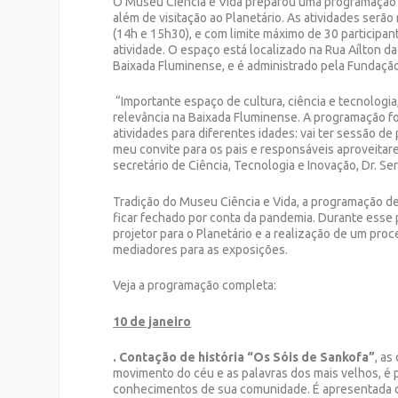
O Museu Ciência e Vida preparou uma programação esp
além de visitação ao Planetário. As atividades serã
(14h e 15h30), e com limite máximo de 30 participan
atividade. O espaço está localizado na Rua Aílton d
Baixada Fluminense, e é administrado pela Fundação 
“Importante espaço de cultura, ciência e tecnolog
relevância na Baixada Fluminense. A programação f
atividades para diferentes idades: vai ter sessão de 
meu convite para os pais e responsáveis aproveitar
secretário de Ciência, Tecnologia e Inovação, Dr. Se
Tradição do Museu Ciência e Vida, a programação de
ficar fechado por conta da pandemia. Durante esse 
projetor para o Planetário e a realização de um pro
mediadores para as exposições.
Veja a programação completa:
10 de janeiro
. Contação de história “Os Sóis de Sankofa”
, as
movimento do céu e as palavras dos mais velhos, é p
conhecimentos de sua comunidade. É apresentada de