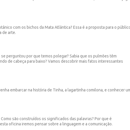
tânico com os bichos da Mata Atlântica? Essa é a proposta para o público
a de arte.
á se perguntou por que temos polegar? Sabia que os pulmões têm
do de cabeça para baixo? Vamos descobrir mais fatos interessantes
venha embarcar na história de Tinha, a lagartinha comilona, e conhecer u
:
Como são construídos os significados das palavras? Por que é
Nesta oficina iremos pensar sobre a linguagem e a comunicação.