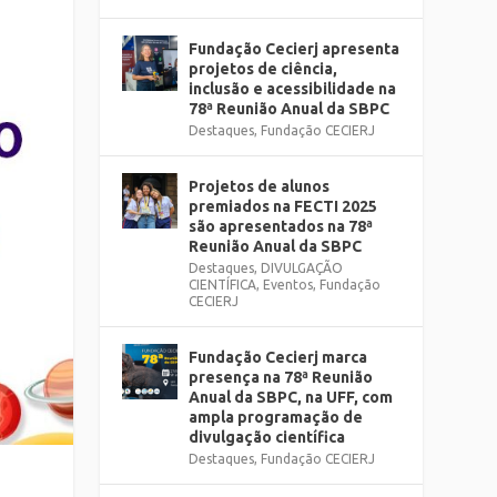
Fundação Cecierj apresenta
projetos de ciência,
inclusão e acessibilidade na
78ª Reunião Anual da SBPC
Destaques
,
Fundação CECIERJ
Projetos de alunos
premiados na FECTI 2025
são apresentados na 78ª
Reunião Anual da SBPC
Destaques
,
DIVULGAÇÃO
CIENTÍFICA
,
Eventos
,
Fundação
CECIERJ
Fundação Cecierj marca
presença na 78ª Reunião
Anual da SBPC, na UFF, com
ampla programação de
divulgação científica
Destaques
,
Fundação CECIERJ