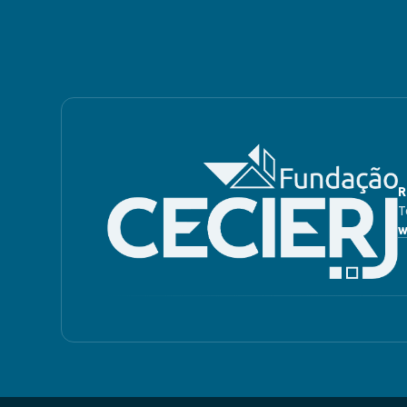
R
T
w