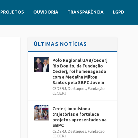
PROJETOS
OUVIDORIA
TRANSPARÊNCIA
LGPD
ÚLTIMAS NOTÍCIAS
Polo Regional UAB/Cederj
Rio Bonito, da Fundação
Cecierj, foi homenageado
com a Medalha Milton
Santos pela SBPC Jovem
CEDERJ
,
Destaques
,
Fundação
CECIERJ
Cederj impulsiona
trajetórias e fortalece
projetos apresentados na
SBPC
CEDERJ
,
Destaques
,
Fundação
CECIERJ